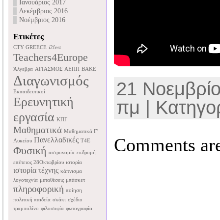
Ιανουάριος 2017
Δεκέμβριος 2016
Νοέμβριος 2016
Ετικέτες
CTY GREECE
i2fest
Teachers4Europe
Άλγεβρα
ΑΓΙΑΣΜΟΣ
ΑΕΠΠ
ΒΑΚΕ
Διαγωνισμός
21 Νοεμβρίο
Εκπαιδευτικοί
Ερευνητική
πμ | Κατηγο
εργασία
ΚΠΓ
Μαθηματικά
Μαθηματικά Γ'
Comments are
Πανελλαδικές
Λυκείου
Τ4Ε
Φυσική
αστρονομία
εκδρομή
επέτειος 28Οκτωβρίου
ιστορία
ιστορία τέχνης
κάπνισμα
λογοτεχνία
μεταθέσεις
μπάσκετ
πληροφορική
ποίηση
πολιτική παιδεία
σκάκι
σχέδιο
τραμπολίνο
φιλοσοφία
φωτογραφία