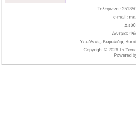
Τηλέφωνο : 251350
e-mail : ma
Διεύθ
Δ/ντρια: Φι
Υποδ/ντές: Κεφαλίδης Βασί
Copyright © 2026
1ο Γενι
Powered 