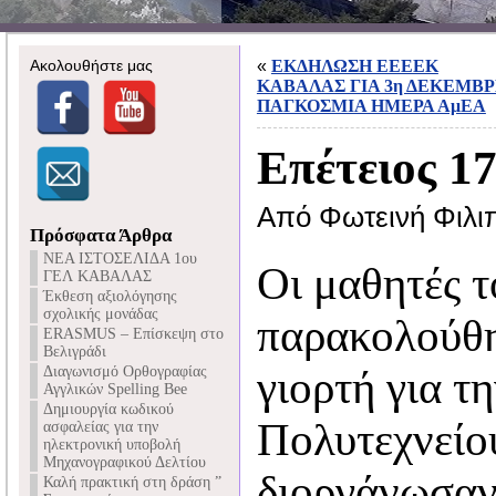
Ακολουθήστε μας
«
ΕΚΔΗΛΩΣΗ ΕΕΕΕΚ
ΚΑΒΑΛΑΣ ΓΙΑ 3η ΔΕΚΕΜΒ
ΠΑΓΚΟΣΜΙΑ ΗΜΕΡΑ ΑμΕΑ
Επέτειος 1
Από Φωτεινή Φιλι
Πρόσφατα Άρθρα
NEA ΙΣΤΟΣΕΛΙΔΑ 1ου
Οι μαθητές τ
ΓΕΛ ΚΑΒΑΛΑΣ
Έκθεση αξιολόγησης
σχολικής μονάδας
παρακολούθ
ERASMUS – Επίσκεψη στο
Βελιγράδι
Διαγωνισμό Ορθογραφίας
γιορτή για τη
Αγγλικών Spelling Bee
Δημιουργία κωδικού
Πολυτεχνείο
ασφαλείας για την
ηλεκτρονική υποβολή
Μηχανογραφικού Δελτίου
διοργάνωσαν
Καλή πρακτική στη δράση ”