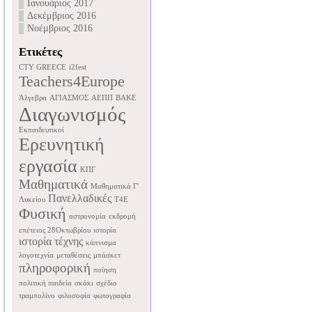
Ιανουάριος 2017
Δεκέμβριος 2016
Νοέμβριος 2016
Ετικέτες
CTY GREECE
i2fest
Teachers4Europe
Άλγεβρα
ΑΓΙΑΣΜΟΣ
ΑΕΠΠ
ΒΑΚΕ
Διαγωνισμός
Εκπαιδευτικοί
Ερευνητική
εργασία
ΚΠΓ
Μαθηματικά
Μαθηματικά Γ'
Πανελλαδικές
Λυκείου
Τ4Ε
Φυσική
αστρονομία
εκδρομή
επέτειος 28Οκτωβρίου
ιστορία
ιστορία τέχνης
κάπνισμα
λογοτεχνία
μεταθέσεις
μπάσκετ
πληροφορική
ποίηση
πολιτική παιδεία
σκάκι
σχέδιο
τραμπολίνο
φιλοσοφία
φωτογραφία