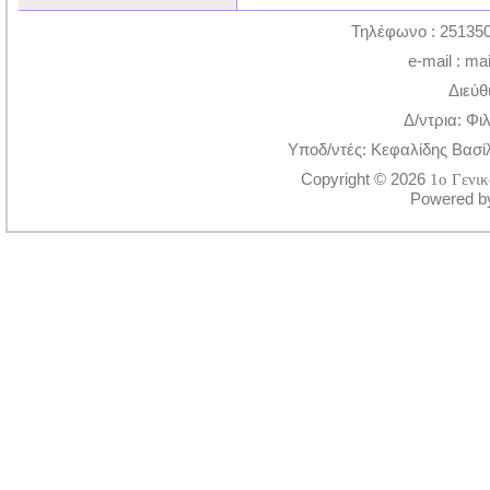
Τηλέφωνο : 251350
e-mail : ma
Διεύθ
Δ/ντρια: Φι
Υποδ/ντές: Κεφαλίδης Βασί
Copyright © 2026
1ο Γενι
Powered 