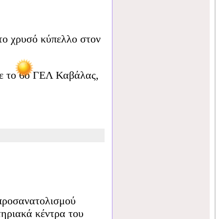
το χρυσό κύπελλο στον
με το 6ο ΓΕΛ Καβάλας,
 προσανατολισμού
τηριακά κέντρα του