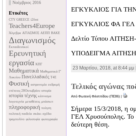
Νοέμβριος 2016
EΓΚΥΚΛΙΟΣ ΓΙΑ ΤΗ
Ετικέτες
CTY GREECE
i2fest
EΓΚΥΚΛΙΟΣ ΦΑ ΓΕΛ 
Teachers4Europe
Άλγεβρα
ΑΓΙΑΣΜΟΣ
ΑΕΠΠ
ΒΑΚΕ
Δελτίο Τύπου ΑΙΤΗΣ
Διαγωνισμός
Εκπαιδευτικοί
Ερευνητική
ΥΠΟΔΕΙΓΜΑ ΑΙΤΗΣΗ-Γ
εργασία
ΚΠΓ
23 Μαρτίου, 2018, at 8:44 μμ 
Μαθηματικά
Μαθηματικά Γ'
Πανελλαδικές
Λυκείου
Τ4Ε
Φυσική
Τελικός αγώνας πο
αστρονομία
εκδρομή
επέτειος 28Οκτωβρίου
ιστορία
ιστορία τέχνης
κάπνισμα
Από Φωτεινή Φιλιππίδου (ΠΕ86) |
λογοτεχνία
μεταθέσεις
μπάσκετ
πληροφορική
Σήμερα 15/3/2018, η ο
ποίηση
πολιτική παιδεία
σκάκι
σχέδιο
ΓΕΛ Χρυσούπολης. Το 
τραμπολίνο
φιλοσοφία
φωτογραφία
δεύτερη θέση.