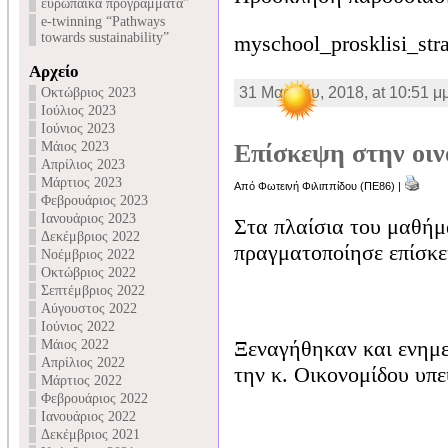
ευρωπαϊκά προγράμματα”
e-twinning “Pathways
towards sustainability”
myschool_prosklisi_st
Αρχείο
31 Μαρτίου, 2018, at 10:51 μ
Οκτώβριος 2023
Ιούλιος 2023
Ιούνιος 2023
Μάιος 2023
Επίσκεψη στην οιν
Απρίλιος 2023
Μάρτιος 2023
Από Φωτεινή Φιλιππίδου (ΠΕ86) |
Φεβρουάριος 2023
Ιανουάριος 2023
Στα πλαίσια του μαθήμα
Δεκέμβριος 2022
πραγματοποίησε επίσκε
Νοέμβριος 2022
Οκτώβριος 2022
Σεπτέμβριος 2022
Αύγουστος 2022
Ιούνιος 2022
Ξεναγήθηκαν και ενημε
Μάιος 2022
Απρίλιος 2022
την κ. Οικονομίδου υπ
Μάρτιος 2022
Φεβρουάριος 2022
Ιανουάριος 2022
Δεκέμβριος 2021