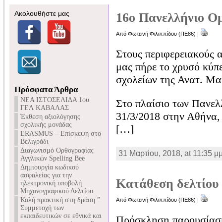
Ακολουθήστε μας
16ο Πανελλήνιο 
Από Φωτεινή Φιλιππίδου (ΠΕ86) |
Στους περιφερειακούς 
μας πήρε το χρυσό κύπ
σχολείων της Ανατ. Μα
Πρόσφατα Άρθρα
NEA ΙΣΤΟΣΕΛΙΔΑ 1ου
Στο πλαίσιο των Πανε
ΓΕΛ ΚΑΒΑΛΑΣ
31/3/2018 στην Αθήνα
Έκθεση αξιολόγησης
σχολικής μονάδας
[…]
ERASMUS – Επίσκεψη στο
Βελιγράδι
Διαγωνισμό Ορθογραφίας
31 Μαρτίου, 2018, at 11:35 μ
Αγγλικών Spelling Bee
Δημιουργία κωδικού
ασφαλείας για την
Κατάθεση δελτίου 
ηλεκτρονική υποβολή
Μηχανογραφικού Δελτίου
Καλή πρακτική στη δράση ”
Από Φωτεινή Φιλιππίδου (ΠΕ86) |
Συμμετοχή των
εκπαιδευτικών σε εθνικά και
Πρόσκληση παρουσίαση