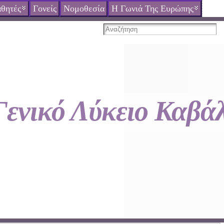
θητές
Γονείς
Νομοθεσία
Η Γωνιά Της Ευρώπης
Γενικό Λύκειο Καβά