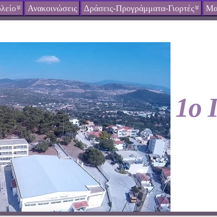
λείο
Ανακοινώσεις
Δράσεις-Προγράμματα-Γιορτές
Μα
1ο 