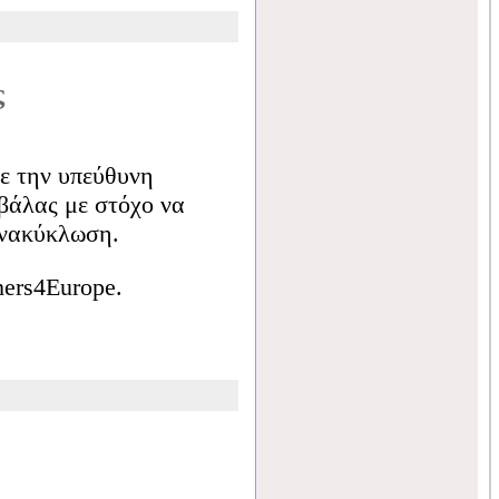
ς
ε την υπεύθυνη
βάλας με στόχο να
ανακύκλωση.
hers4Europe.