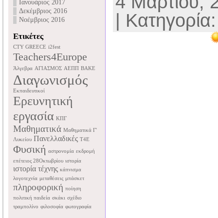
4 Μαρτίου, 
Ιανουάριος 2017
Δεκέμβριος 2016
| Κατηγορία
Νοέμβριος 2016
Ετικέτες
CTY GREECE
i2fest
Teachers4Europe
Άλγεβρα
ΑΓΙΑΣΜΟΣ
ΑΕΠΠ
ΒΑΚΕ
Διαγωνισμός
Εκπαιδευτικοί
Ερευνητική
εργασία
ΚΠΓ
Μαθηματικά
Μαθηματικά Γ'
Πανελλαδικές
Λυκείου
Τ4Ε
Φυσική
αστρονομία
εκδρομή
επέτειος 28Οκτωβρίου
ιστορία
ιστορία τέχνης
κάπνισμα
λογοτεχνία
μεταθέσεις
μπάσκετ
πληροφορική
ποίηση
πολιτική παιδεία
σκάκι
σχέδιο
τραμπολίνο
φιλοσοφία
φωτογραφία