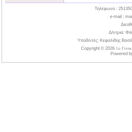
Τηλέφωνο : 251350
e-mail : ma
Διεύθ
Δ/ντρια: Φι
Υποδ/ντές: Κεφαλίδης Βασί
Copyright © 2026
1ο Γενι
Powered 