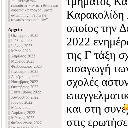
τμήματος Κα
Συμμετοχή των
εκπαιδευτικών σε εθνικά και
ευρωπαϊκά προγράμματα”
Καρακολίδη 
e-twinning “Pathways
towards sustainability”
οποίος την Δ
Αρχείο
Οκτώβριος 2023
2022 ενημέρ
Ιούλιος 2023
Ιούνιος 2023
της Γ τάξη σ
Μάιος 2023
Απρίλιος 2023
Μάρτιος 2023
εισαγωγή τω
Φεβρουάριος 2023
Ιανουάριος 2023
Δεκέμβριος 2022
σχολές αστυν
Νοέμβριος 2022
Οκτώβριος 2022
επαγγελματικ
Σεπτέμβριος 2022
Αύγουστος 2022
Ιούνιος 2022
και στη συνέ
Μάιος 2022
Απρίλιος 2022
Μάρτιος 2022
στις ερωτήσε
Φεβρουάριος 2022