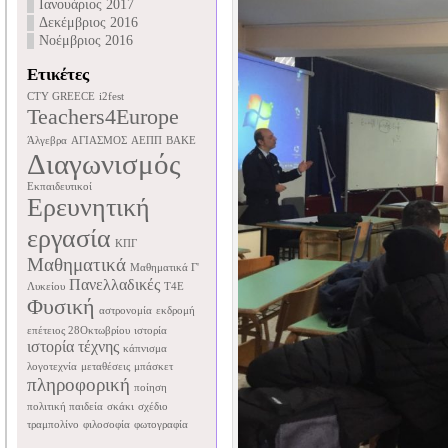
Ιανουάριος 2017
Δεκέμβριος 2016
Νοέμβριος 2016
Ετικέτες
CTY GREECE
i2fest
Teachers4Europe
Άλγεβρα
ΑΓΙΑΣΜΟΣ
ΑΕΠΠ
ΒΑΚΕ
Διαγωνισμός
Εκπαιδευτικοί
Ερευνητική
εργασία
ΚΠΓ
Μαθηματικά
Μαθηματικά Γ'
Πανελλαδικές
Λυκείου
Τ4Ε
Φυσική
αστρονομία
εκδρομή
επέτειος 28Οκτωβρίου
ιστορία
ιστορία τέχνης
κάπνισμα
λογοτεχνία
μεταθέσεις
μπάσκετ
πληροφορική
ποίηση
πολιτική παιδεία
σκάκι
σχέδιο
τραμπολίνο
φιλοσοφία
φωτογραφία