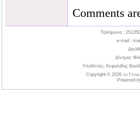
Comments are
Τηλέφωνο : 251350
e-mail : ma
Διεύθ
Δ/ντρια: Φι
Υποδ/ντές: Κεφαλίδης Βασί
Copyright © 2026
1ο Γενι
Powered 