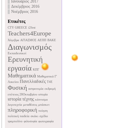
Ιανουάριος 2017
Δεκέμβριος 2016
Νοέμβριος 2016
Ετικέτες
CTY GREECE
i2fest
Teachers4Europe
Άλγεβρα
ΑΓΙΑΣΜΟΣ
ΑΕΠΠ
ΒΑΚΕ
Διαγωνισμός
Εκπαιδευτικοί
Ερευνητική
εργασία
ΚΠΓ
Μαθηματικά
Μαθηματικά Γ'
Πανελλαδικές
Λυκείου
Τ4Ε
Φυσική
αστρονομία
εκδρομή
επέτειος 28Οκτωβρίου
ιστορία
ιστορία τέχνης
κάπνισμα
λογοτεχνία
μεταθέσεις
μπάσκετ
πληροφορική
ποίηση
πολιτική παιδεία
σκάκι
σχέδιο
τραμπολίνο
φιλοσοφία
φωτογραφία