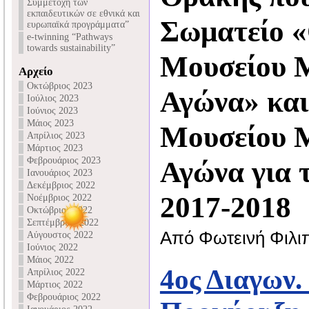
Συμμετοχή των
εκπαιδευτικών σε εθνικά και
Σωματείο «
ευρωπαϊκά προγράμματα”
e-twinning “Pathways
towards sustainability”
Μουσείου 
Αρχείο
Οκτώβριος 2023
Αγώνα» και
Ιούλιος 2023
Ιούνιος 2023
Μάιος 2023
Μουσείου 
Απρίλιος 2023
Μάρτιος 2023
Φεβρουάριος 2023
Αγώνα για τ
Ιανουάριος 2023
Δεκέμβριος 2022
2017-2018
Νοέμβριος 2022
Οκτώβριος 2022
Σεπτέμβριος 2022
Από Φωτεινή Φιλι
Αύγουστος 2022
Ιούνιος 2022
Μάιος 2022
4ος Διαγων.
Απρίλιος 2022
Μάρτιος 2022
Φεβρουάριος 2022