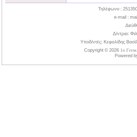
Τηλέφωνο : 251350
e-mail : ma
Διεύθ
Δ/ντρια: Φι
Υποδ/ντές: Κεφαλίδης Βασί
Copyright © 2026
1ο Γενι
Powered 