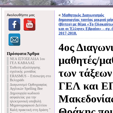
Ακολουθήστε μας
«
Μαθητικός Διαγωνισμός
δημιουργίας ταινίας μικρού μή
(βίντεο) με θέμα «Το Ολοκαύτ
και οι Έλληνες Εβραίοι» – σχ. 
2017-2018.
4ος Διαγωνι
Πρόσφατα Άρθρα
μαθητές/μα
NEA ΙΣΤΟΣΕΛΙΔΑ 1ου
ΓΕΛ ΚΑΒΑΛΑΣ
Έκθεση αξιολόγησης
των τάξεων
σχολικής μονάδας
ERASMUS – Επίσκεψη στο
Βελιγράδι
ΓΕΛ και Ε
Διαγωνισμό Ορθογραφίας
Αγγλικών Spelling Bee
Δημιουργία κωδικού
Μακεδονίας
ασφαλείας για την
ηλεκτρονική υποβολή
Μηχανογραφικού Δελτίου
Θράκης που
Καλή πρακτική στη δράση ”