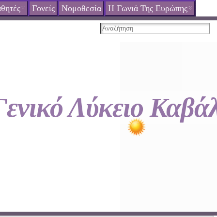
θητές
Γονείς
Νομοθεσία
Η Γωνιά Της Ευρώπης
Γενικό Λύκειο Καβά