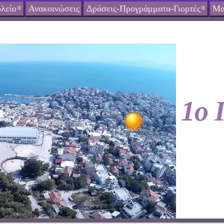
λείο
Ανακοινώσεις
Δράσεις-Προγράμματα-Γιορτές
Μα
1ο 