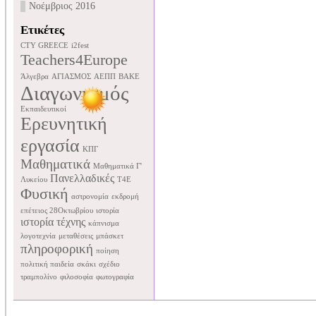
Νοέμβριος 2016
Ετικέτες
CTY GREECE
i2fest
Teachers4Europe
Άλγεβρα
ΑΓΙΑΣΜΟΣ
ΑΕΠΠ
ΒΑΚΕ
Διαγωνισμός
Εκπαιδευτικοί
Ερευνητική
εργασία
ΚΠΓ
Μαθηματικά
Μαθηματικά Γ'
Πανελλαδικές
Λυκείου
Τ4Ε
Φυσική
αστρονομία
εκδρομή
επέτειος 28Οκτωβρίου
ιστορία
ιστορία τέχνης
κάπνισμα
λογοτεχνία
μεταθέσεις
μπάσκετ
πληροφορική
ποίηση
πολιτική παιδεία
σκάκι
σχέδιο
τραμπολίνο
φιλοσοφία
φωτογραφία