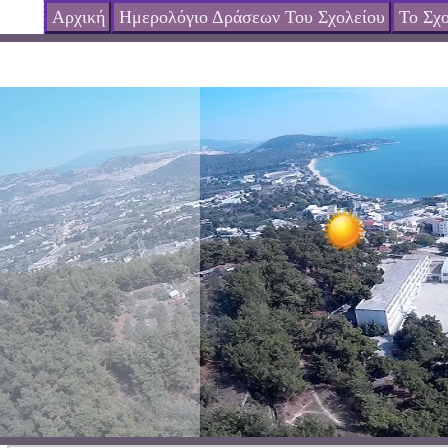
Αρχική
Ημερολόγιο Δράσεων Του Σχολείου
Το Σχο