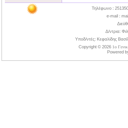
Τηλέφωνο : 251350
e-mail : ma
Διεύθ
Δ/ντρια: Φι
Υποδ/ντές: Κεφαλίδης Βασί
Copyright © 2026
1ο Γενι
Powered 