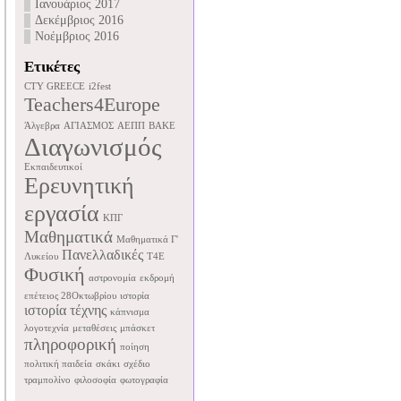
Ιανουάριος 2017
Δεκέμβριος 2016
Νοέμβριος 2016
Ετικέτες
CTY GREECE
i2fest
Teachers4Europe
Άλγεβρα
ΑΓΙΑΣΜΟΣ
ΑΕΠΠ
ΒΑΚΕ
Διαγωνισμός
Εκπαιδευτικοί
Ερευνητική
εργασία
ΚΠΓ
Μαθηματικά
Μαθηματικά Γ'
Πανελλαδικές
Λυκείου
Τ4Ε
Φυσική
αστρονομία
εκδρομή
επέτειος 28Οκτωβρίου
ιστορία
ιστορία τέχνης
κάπνισμα
λογοτεχνία
μεταθέσεις
μπάσκετ
πληροφορική
ποίηση
πολιτική παιδεία
σκάκι
σχέδιο
τραμπολίνο
φιλοσοφία
φωτογραφία