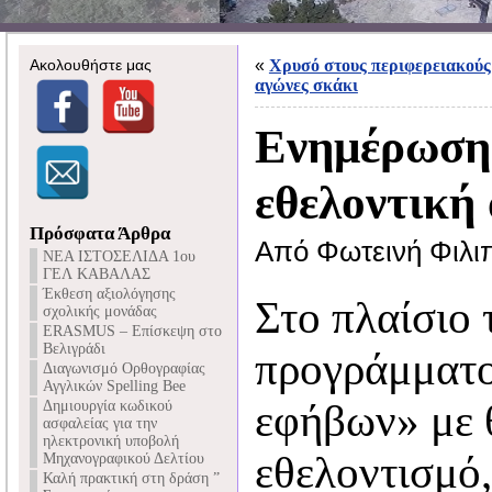
Ακολουθήστε μας
«
Χρυσό στους περιφερειακούς
αγώνες σκάκι
Ενημέρωση 
εθελοντική
Πρόσφατα Άρθρα
Από Φωτεινή Φιλι
NEA ΙΣΤΟΣΕΛΙΔΑ 1ου
ΓΕΛ ΚΑΒΑΛΑΣ
Έκθεση αξιολόγησης
Στο πλαίσιο 
σχολικής μονάδας
ERASMUS – Επίσκεψη στο
Βελιγράδι
προγράμματο
Διαγωνισμό Ορθογραφίας
Αγγλικών Spelling Bee
εφήβων» με 
Δημιουργία κωδικού
ασφαλείας για την
ηλεκτρονική υποβολή
εθελοντισμό
Μηχανογραφικού Δελτίου
Καλή πρακτική στη δράση ”