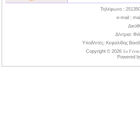
Τηλέφωνο : 251350
e-mail : ma
Διεύθ
Δ/ντρια: Φι
Υποδ/ντές: Κεφαλίδης Βασί
Copyright © 2026
1ο Γενι
Powered 