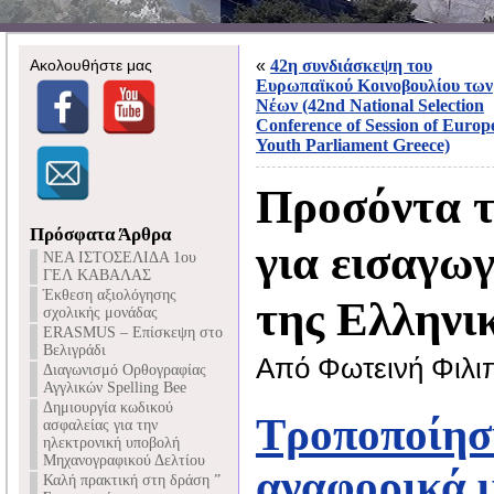
Ακολουθήστε μας
«
42η συνδιάσκεψη του
Ευρωπαϊκού Κοινοβουλίου των
Νέων (42nd National Selection
Conference of Session of Europ
Youth Parliament Greece)
Προσόντα 
Πρόσφατα Άρθρα
για εισαγωγ
NEA ΙΣΤΟΣΕΛΙΔΑ 1ου
ΓΕΛ ΚΑΒΑΛΑΣ
Έκθεση αξιολόγησης
της Ελληνι
σχολικής μονάδας
ERASMUS – Επίσκεψη στο
Βελιγράδι
Από Φωτεινή Φιλι
Διαγωνισμό Ορθογραφίας
Αγγλικών Spelling Bee
Δημιουργία κωδικού
Τροποποίηση
ασφαλείας για την
ηλεκτρονική υποβολή
Μηχανογραφικού Δελτίου
αναφορικά 
Καλή πρακτική στη δράση ”