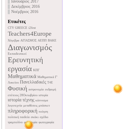
Ιανουάριος 2017
Δεκέμβριος 2016
Νοέμβριος 2016
Ετικέτες
CTY GREECE
i2fest
Teachers4Europe
Άλγεβρα
ΑΓΙΑΣΜΟΣ
ΑΕΠΠ
ΒΑΚΕ
Διαγωνισμός
Εκπαιδευτικοί
Ερευνητική
εργασία
ΚΠΓ
Μαθηματικά
Μαθηματικά Γ'
Πανελλαδικές
Λυκείου
Τ4Ε
Φυσική
αστρονομία
εκδρομή
επέτειος 28Οκτωβρίου
ιστορία
ιστορία τέχνης
κάπνισμα
λογοτεχνία
μεταθέσεις
μπάσκετ
πληροφορική
ποίηση
πολιτική παιδεία
σκάκι
σχέδιο
τραμπολίνο
φιλοσοφία
φωτογραφία