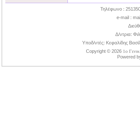
Τηλέφωνο : 251350
e-mail : ma
Διεύθ
Δ/ντρια: Φι
Υποδ/ντές: Κεφαλίδης Βασί
Copyright © 2026
1ο Γενι
Powered 