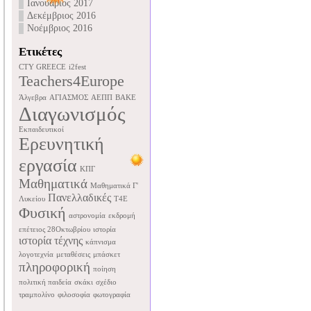
Ιανουάριος 2017
Δεκέμβριος 2016
Νοέμβριος 2016
Ετικέτες
CTY GREECE
i2fest
Teachers4Europe
Άλγεβρα
ΑΓΙΑΣΜΟΣ
ΑΕΠΠ
ΒΑΚΕ
Διαγωνισμός
Εκπαιδευτικοί
Ερευνητική
εργασία
ΚΠΓ
Μαθηματικά
Μαθηματικά Γ'
Πανελλαδικές
Λυκείου
Τ4Ε
Φυσική
αστρονομία
εκδρομή
επέτειος 28Οκτωβρίου
ιστορία
ιστορία τέχνης
κάπνισμα
λογοτεχνία
μεταθέσεις
μπάσκετ
πληροφορική
ποίηση
πολιτική παιδεία
σκάκι
σχέδιο
τραμπολίνο
φιλοσοφία
φωτογραφία