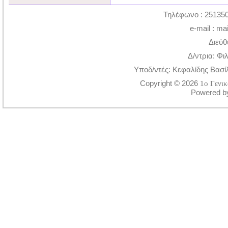
Τηλέφωνο : 251350
e-mail : ma
Διεύθ
Δ/ντρια: Φι
Υποδ/ντές: Κεφαλίδης Βασί
Copyright © 2026
1ο Γενι
Powered 