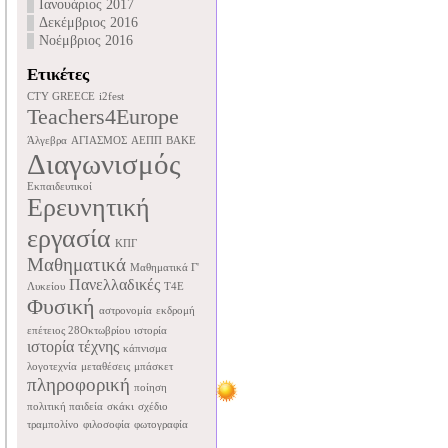
Ιανουάριος 2017
Δεκέμβριος 2016
Νοέμβριος 2016
Ετικέτες
CTY GREECE
i2fest
Teachers4Europe
Άλγεβρα
ΑΓΙΑΣΜΟΣ
ΑΕΠΠ
ΒΑΚΕ
Διαγωνισμός
Εκπαιδευτικοί
Ερευνητική
εργασία
ΚΠΓ
Μαθηματικά
Μαθηματικά Γ'
Πανελλαδικές
Λυκείου
Τ4Ε
Φυσική
αστρονομία
εκδρομή
επέτειος 28Οκτωβρίου
ιστορία
ιστορία τέχνης
κάπνισμα
λογοτεχνία
μεταθέσεις
μπάσκετ
πληροφορική
ποίηση
πολιτική παιδεία
σκάκι
σχέδιο
τραμπολίνο
φιλοσοφία
φωτογραφία