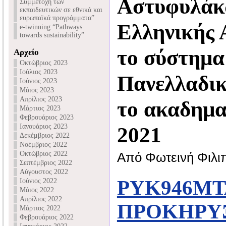
Αστυφυλάκ
Συμμετοχή των
εκπαιδευτικών σε εθνικά και
ευρωπαϊκά προγράμματα”
Ελληνικής 
e-twinning “Pathways
towards sustainability”
το σύστημα
Αρχείο
Οκτώβριος 2023
Ιούλιος 2023
Πανελλαδι
Ιούνιος 2023
Μάιος 2023
Απρίλιος 2023
το ακαδημα
Μάρτιος 2023
Φεβρουάριος 2023
Ιανουάριος 2023
2021
Δεκέμβριος 2022
Νοέμβριος 2022
Οκτώβριος 2022
Από Φωτεινή Φιλι
Σεπτέμβριος 2022
Αύγουστος 2022
ΡΥΚ946Μ
Ιούνιος 2022
Μάιος 2022
Απρίλιος 2022
ΠΡΟΚΗΡΥΞ
Μάρτιος 2022
Φεβρουάριος 2022