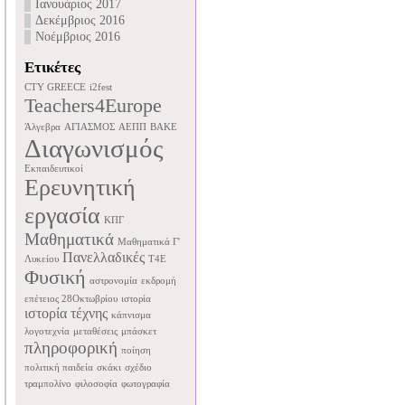
Ιανουάριος 2017
Δεκέμβριος 2016
Νοέμβριος 2016
Ετικέτες
CTY GREECE
i2fest
Teachers4Europe
Άλγεβρα
ΑΓΙΑΣΜΟΣ
ΑΕΠΠ
ΒΑΚΕ
Διαγωνισμός
Εκπαιδευτικοί
Ερευνητική
εργασία
ΚΠΓ
Μαθηματικά
Μαθηματικά Γ'
Πανελλαδικές
Λυκείου
Τ4Ε
Φυσική
αστρονομία
εκδρομή
επέτειος 28Οκτωβρίου
ιστορία
ιστορία τέχνης
κάπνισμα
λογοτεχνία
μεταθέσεις
μπάσκετ
πληροφορική
ποίηση
πολιτική παιδεία
σκάκι
σχέδιο
τραμπολίνο
φιλοσοφία
φωτογραφία