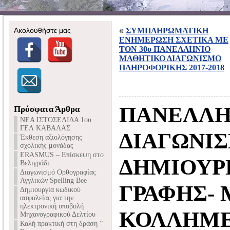
Ακολουθήστε μας
«
ΣΥΜΠΛΗΡΩΜΑΤΙΚΗ
ΕΝΗΜΕΡΩΣΗ ΣΧΕΤΙΚΑ ΜΕ
ΤΟΝ 30ο ΠΑΝΕΛΛΗΝΙΟ
ΜΑΘΗΤΙΚΟ ΔΙΑΓΩΝΙΣΜΟ
ΠΛΗΡΟΦΟΡΙΚΗΣ 2017-2018
ΠΑΝΕΛΛΗ
Πρόσφατα Άρθρα
NEA ΙΣΤΟΣΕΛΙΔΑ 1ου
ΓΕΛ ΚΑΒΑΛΑΣ
ΔΙΑΓΩΝΙ
Έκθεση αξιολόγησης
σχολικής μονάδας
ERASMUS – Επίσκεψη στο
ΔΗΜΙΟΥΡ
Βελιγράδι
Διαγωνισμό Ορθογραφίας
Αγγλικών Spelling Bee
ΓΡΑΦΗΣ-
Δημιουργία κωδικού
ασφαλείας για την
ηλεκτρονική υποβολή
ΚΟΛΛΗΜΕ
Μηχανογραφικού Δελτίου
Καλή πρακτική στη δράση ”