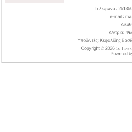
Τηλέφωνο : 251350
e-mail : ma
Διεύθ
Δ/ντρια: Φι
Υποδ/ντές: Κεφαλίδης Βασί
Copyright © 2026
1ο Γενι
Powered 