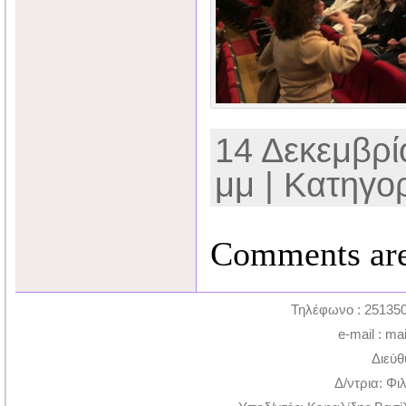
14 Δεκεμβρίο
μμ | Κατηγο
Comments are
Τηλέφωνο : 251350
e-mail : ma
Διεύθ
Δ/ντρια: Φι