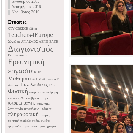
Ιανουάριος 2017
Δεκέμβριος 2016
Νοέμβριος 2016
Ετικέτες
CTY GREECE
i2fest
Teachers4Europe
Άλγεβρα
ΑΓΙΑΣΜΟΣ
ΑΕΠΠ
ΒΑΚΕ
Διαγωνισμός
Εκπαιδευτικοί
Ερευνητική
εργασία
ΚΠΓ
Μαθηματικά
Μαθηματικά Γ'
Πανελλαδικές
Λυκείου
Τ4Ε
Φυσική
αστρονομία
εκδρομή
επέτειος 28Οκτωβρίου
ιστορία
ιστορία τέχνης
κάπνισμα
λογοτεχνία
μεταθέσεις
μπάσκετ
πληροφορική
ποίηση
πολιτική παιδεία
σκάκι
σχέδιο
τραμπολίνο
φιλοσοφία
φωτογραφία