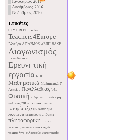
Ιανουάριος 2017
Δεκέμβριος 2016
Νοέμβριος 2016
Ετικέτες
CTY GREECE
i2fest
Teachers4Europe
Άλγεβρα
ΑΓΙΑΣΜΟΣ
ΑΕΠΠ
ΒΑΚΕ
Διαγωνισμός
Εκπαιδευτικοί
Ερευνητική
εργασία
ΚΠΓ
Μαθηματικά
Μαθηματικά Γ'
Πανελλαδικές
Λυκείου
Τ4Ε
Φυσική
αστρονομία
εκδρομή
επέτειος 28Οκτωβρίου
ιστορία
ιστορία τέχνης
κάπνισμα
λογοτεχνία
μεταθέσεις
μπάσκετ
πληροφορική
ποίηση
πολιτική παιδεία
σκάκι
σχέδιο
τραμπολίνο
φιλοσοφία
φωτογραφία