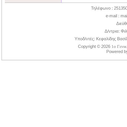
Τηλέφωνο : 251350
e-mail : ma
Διεύθ
Δ/ντρια: Φι
Υποδ/ντές: Κεφαλίδης Βασί
Copyright © 2026
1ο Γενι
Powered 