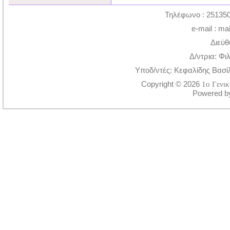
Τηλέφωνο : 251350
e-mail : ma
Διεύθ
Δ/ντρια: Φι
Υποδ/ντές: Κεφαλίδης Βασί
Copyright © 2026
1ο Γενι
Powered 