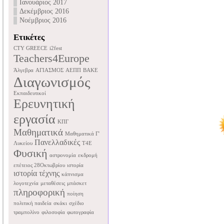
Ιανουάριος 2017
Δεκέμβριος 2016
Νοέμβριος 2016
Ετικέτες
CTY GREECE
i2fest
Teachers4Europe
Άλγεβρα
ΑΓΙΑΣΜΟΣ
ΑΕΠΠ
ΒΑΚΕ
Διαγωνισμός
Εκπαιδευτικοί
Ερευνητική
εργασία
ΚΠΓ
Μαθηματικά
Μαθηματικά Γ'
Πανελλαδικές
Λυκείου
Τ4Ε
Φυσική
αστρονομία
εκδρομή
επέτειος 28Οκτωβρίου
ιστορία
ιστορία τέχνης
κάπνισμα
λογοτεχνία
μεταθέσεις
μπάσκετ
πληροφορική
ποίηση
πολιτική παιδεία
σκάκι
σχέδιο
τραμπολίνο
φιλοσοφία
φωτογραφία