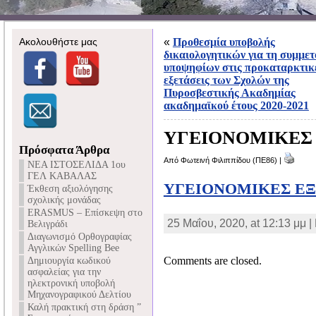
Ακολουθήστε μας
«
Προθεσμία υποβολής
δικαιολογητικών για τη συμμετ
υποψηφίων στις προκαταρκτικ
εξετάσεις των Σχολών της
Πυροσβεστικής Ακαδημίας
ακαδημαϊκού έτους 2020-2021
ΥΓΕΙΟΝΟΜΙΚΕΣ Ε
Πρόσφατα Άρθρα
Από Φωτεινή Φιλιππίδου (ΠΕ86) |
NEA ΙΣΤΟΣΕΛΙΔΑ 1ου
ΓΕΛ ΚΑΒΑΛΑΣ
ΥΓΕΙΟΝΟΜΙΚΕΣ ΕΞΕΤ
Έκθεση αξιολόγησης
σχολικής μονάδας
ERASMUS – Επίσκεψη στο
25 Μαΐου, 2020, at 12:13 μμ 
Βελιγράδι
Διαγωνισμό Ορθογραφίας
Αγγλικών Spelling Bee
Comments are closed.
Δημιουργία κωδικού
ασφαλείας για την
ηλεκτρονική υποβολή
Μηχανογραφικού Δελτίου
Καλή πρακτική στη δράση ”