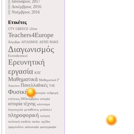
Ιανουάριος 2017
Δεκέμβριος 2016
Νοέμβριος 2016
Ετικέτες
CTY GREECE
i2fest
Teachers4Europe
Άλγεβρα
ΑΓΙΑΣΜΟΣ
ΑΕΠΠ
ΒΑΚΕ
Διαγωνισμός
Εκπαιδευτικοί
Ερευνητική
εργασία
ΚΠΓ
Μαθηματικά
Μαθηματικά Γ'
Πανελλαδικές
Λυκείου
Τ4Ε
Φυσική
αστρονομία
εκδρομή
επέτειος 28Οκτωβρίου
ιστορία
ιστορία τέχνης
κάπνισμα
λογοτεχνία
μεταθέσεις
μπάσκετ
πληροφορική
ποίηση
πολιτική παιδεία
σκάκι
σχέδιο
τραμπολίνο
φιλοσοφία
φωτογραφία