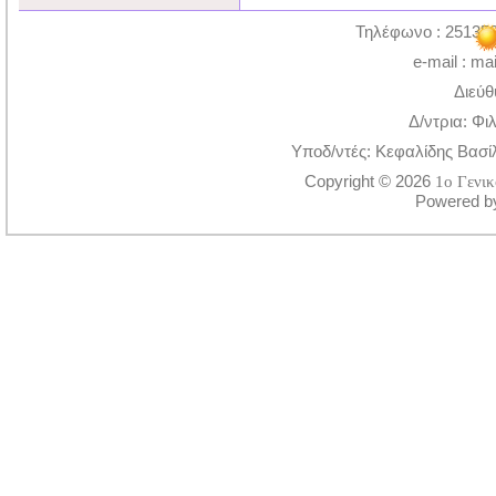
Τηλέφωνο : 251350
e-mail : ma
Διεύθ
Δ/ντρια: Φι
Υποδ/ντές: Κεφαλίδης Βασί
Copyright © 2026
1ο Γενι
Powered 