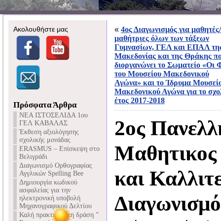
Ακολουθήστε μας
«
4ος Διαγωνισμός για μαθητές/
μαθήτριες όλων των τάξεων
Γυμνασίων, ΓΕΛ και ΕΠΑΛ τη
Μακεδονίας και της Θράκης π
διοργανώνει το Σωματείο «Οι 
του Μουσείου Μακεδονικού
Αγώνα» και το Ίδρυμα Μουσεί
Μακεδονικού Αγώνα για το σχο
έτος 2017-2018
Πρόσφατα Άρθρα
NEA ΙΣΤΟΣΕΛΙΔΑ 1ου
2ος Πανελλ
ΓΕΛ ΚΑΒΑΛΑΣ
Έκθεση αξιολόγησης
σχολικής μονάδας
Μαθητικος 
ERASMUS – Επίσκεψη στο
Βελιγράδι
Διαγωνισμό Ορθογραφίας
και Καλλιτ
Αγγλικών Spelling Bee
Δημιουργία κωδικού
ασφαλείας για την
Διαγωνισμό
ηλεκτρονική υποβολή
Μηχανογραφικού Δελτίου
Καλή πρακτική στη δράση ”