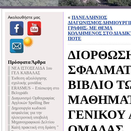
Ακολουθήστε μας
«
ΠΑΝΕΛΛΗΝΙΟΣ
ΔΙΑΓΩΝΙΣΜΟΣ ΔΗΜΙΟΥΡΓΙ
ΓΡΑΦΗΣ- ΜΕ ΘΕΜΑ
ΚΟΛΛΗΜΕΝΟΣ ΣΤΟ ΔΙΑΔΙΚ
ΠΟΤΕ
ΔΙΟΡΘΩΣ
Πρόσφατα Άρθρα
ΣΦΑΛΜΑΤ
NEA ΙΣΤΟΣΕΛΙΔΑ 1ου
ΓΕΛ ΚΑΒΑΛΑΣ
Έκθεση αξιολόγησης
ΒΙΒΛΙΟ Τ
σχολικής μονάδας
ERASMUS – Επίσκεψη στο
Βελιγράδι
ΜΑΘΗΜΑΤ
Διαγωνισμό Ορθογραφίας
Αγγλικών Spelling Bee
Δημιουργία κωδικού
ΓΕΝΙΚΟΥ 
ασφαλείας για την
ηλεκτρονική υποβολή
Μηχανογραφικού Δελτίου
ΟΜΑΔΑΣ
Καλή πρακτική στη δράση ”