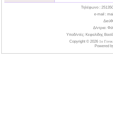
Τηλέφωνο : 251350
e-mail : ma
Διεύθ
Δ/ντρια: Φι
Υποδ/ντές: Κεφαλίδης Βασί
Copyright © 2026
1ο Γενι
Powered 