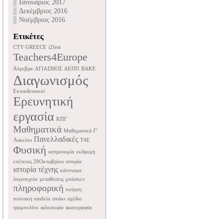
Ιανουάριος 2017
Δεκέμβριος 2016
Νοέμβριος 2016
Ετικέτες
CTY GREECE
i2fest
Teachers4Europe
Άλγεβρα
ΑΓΙΑΣΜΟΣ
ΑΕΠΠ
ΒΑΚΕ
Διαγωνισμός
Εκπαιδευτικοί
Ερευνητική
εργασία
ΚΠΓ
Μαθηματικά
Μαθηματικά Γ'
Πανελλαδικές
Λυκείου
Τ4Ε
Φυσική
αστρονομία
εκδρομή
επέτειος 28Οκτωβρίου
ιστορία
ιστορία τέχνης
κάπνισμα
λογοτεχνία
μεταθέσεις
μπάσκετ
πληροφορική
ποίηση
πολιτική παιδεία
σκάκι
σχέδιο
τραμπολίνο
φιλοσοφία
φωτογραφία