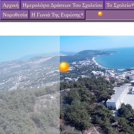
Αρχική
Ημερολόγιο Δράσεων Του Σχολείου
Το Σχολείο
Νομοθεσία
Η Γωνιά Της Ευρώπης