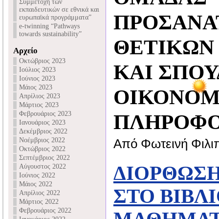
Συμμετοχή των
εκπαιδευτικών σε εθνικά και
ΠΡΟΣΑΝΑ
ευρωπαϊκά προγράμματα”
e-twinning “Pathways
towards sustainability”
ΘΕΤΙΚΩΝ
Αρχείο
Οκτώβριος 2023
ΚΑΙ ΣΠΟ
Ιούλιος 2023
Ιούνιος 2023
Μάιος 2023
ΟΙΚΟΝΟΜ
Απρίλιος 2023
Μάρτιος 2023
Φεβρουάριος 2023
ΠΛΗΡΟΦΟ
Ιανουάριος 2023
Δεκέμβριος 2022
Νοέμβριος 2022
Από Φωτεινή Φιλι
Οκτώβριος 2022
Σεπτέμβριος 2022
ΔΙΟΡΘΩΣ
Αύγουστος 2022
Ιούνιος 2022
Μάιος 2022
ΣΤΟ ΒΙΒΛ
Απρίλιος 2022
Μάρτιος 2022
Φεβρουάριος 2022