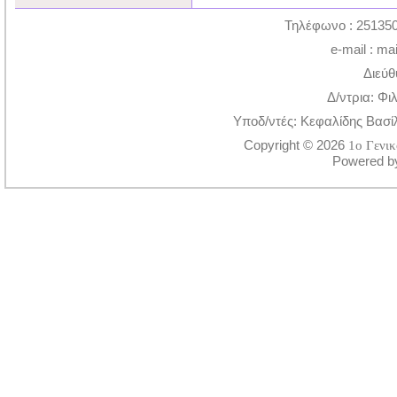
Τηλέφωνο : 251350
e-mail : ma
Διεύθ
Δ/ντρια: Φι
Υποδ/ντές: Κεφαλίδης Βασί
Copyright © 2026
1ο Γενι
Powered 