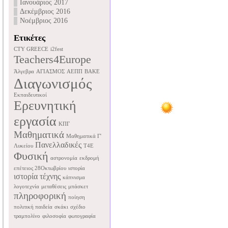
Ιανουάριος 2017
Δεκέμβριος 2016
Νοέμβριος 2016
Ετικέτες
CTY GREECE
i2fest
Teachers4Europe
Άλγεβρα
ΑΓΙΑΣΜΟΣ
ΑΕΠΠ
ΒΑΚΕ
Διαγωνισμός
Εκπαιδευτικοί
Ερευνητική
εργασία
ΚΠΓ
Μαθηματικά
Μαθηματικά Γ'
Πανελλαδικές
Λυκείου
Τ4Ε
Φυσική
αστρονομία
εκδρομή
επέτειος 28Οκτωβρίου
ιστορία
ιστορία τέχνης
κάπνισμα
λογοτεχνία
μεταθέσεις
μπάσκετ
πληροφορική
ποίηση
πολιτική παιδεία
σκάκι
σχέδιο
τραμπολίνο
φιλοσοφία
φωτογραφία