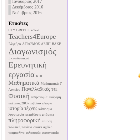
Ιανουάριος 2017
Δεκέμβριος 2016
Νοέμβριος 2016
Ετικέτες
CTY GREECE
i2fest
Teachers4Europe
Άλγεβρα
ΑΓΙΑΣΜΟΣ
ΑΕΠΠ
ΒΑΚΕ
Διαγωνισμός
Εκπαιδευτικοί
Ερευνητική
εργασία
ΚΠΓ
Μαθηματικά
Μαθηματικά Γ'
Πανελλαδικές
Λυκείου
Τ4Ε
Φυσική
αστρονομία
εκδρομή
επέτειος 28Οκτωβρίου
ιστορία
ιστορία τέχνης
κάπνισμα
λογοτεχνία
μεταθέσεις
μπάσκετ
πληροφορική
ποίηση
πολιτική παιδεία
σκάκι
σχέδιο
τραμπολίνο
φιλοσοφία
φωτογραφία