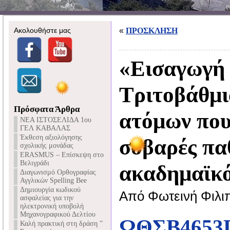
Ακολουθήστε μας
«
ΠΡΟΣΚΛΗΣΗ
«Εισαγωγή
Τριτοβάθμι
Πρόσφατα Άρθρα
ατόμων που
NEA ΙΣΤΟΣΕΛΙΔΑ 1ου
ΓΕΛ ΚΑΒΑΛΑΣ
Έκθεση αξιολόγησης
σοβαρές πα
σχολικής μονάδας
ERASMUS – Επίσκεψη στο
Βελιγράδι
ακαδημαϊκό
Διαγωνισμό Ορθογραφίας
Αγγλικών Spelling Bee
Δημιουργία κωδικού
Από Φωτεινή Φιλι
ασφαλείας για την
ηλεκτρονική υποβολή
Μηχανογραφικού Δελτίου
ΩΘΣΒ4653
Καλή πρακτική στη δράση ”