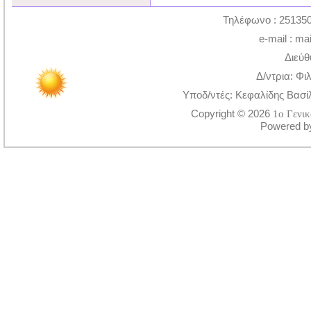
Τηλέφωνο : 251350
e-mail : ma
Διεύθ
Δ/ντρια: Φι
Υποδ/ντές: Κεφαλίδης Βασί
Copyright © 2026
1ο Γενι
Powered 