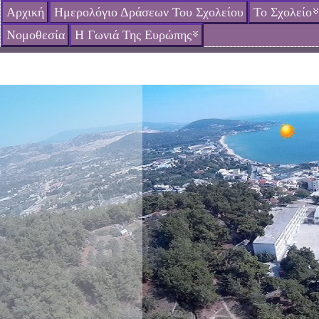
Αρχική
Ημερολόγιο Δράσεων Του Σχολείου
Το Σχολείο
Νομοθεσία
Η Γωνιά Της Ευρώπης