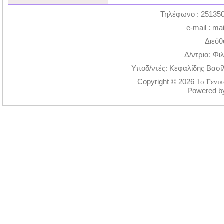
Τηλέφωνο : 251350
e-mail : ma
Διεύθ
Δ/ντρια: Φι
Υποδ/ντές: Κεφαλίδης Βασί
Copyright © 2026
1ο Γενι
Powered 