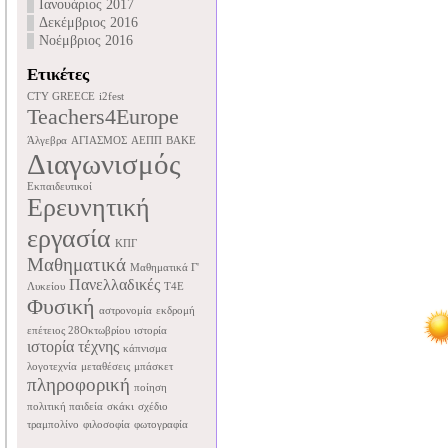
Ιανουάριος 2017
Δεκέμβριος 2016
Νοέμβριος 2016
Ετικέτες
CTY GREECE
i2fest
Teachers4Europe
Άλγεβρα
ΑΓΙΑΣΜΟΣ
ΑΕΠΠ
ΒΑΚΕ
Διαγωνισμός
Εκπαιδευτικοί
Ερευνητική
εργασία
ΚΠΓ
Μαθηματικά
Μαθηματικά Γ'
Πανελλαδικές
Λυκείου
Τ4Ε
Φυσική
αστρονομία
εκδρομή
επέτειος 28Οκτωβρίου
ιστορία
ιστορία τέχνης
κάπνισμα
λογοτεχνία
μεταθέσεις
μπάσκετ
πληροφορική
ποίηση
πολιτική παιδεία
σκάκι
σχέδιο
τραμπολίνο
φιλοσοφία
φωτογραφία