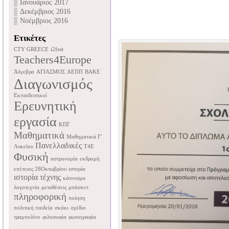
Ιανουάριος 2017
Δεκέμβριος 2016
Νοέμβριος 2016
Ετικέτες
CTY GREECE
i2fest
Teachers4Europe
Άλγεβρα
ΑΓΙΑΣΜΟΣ
ΑΕΠΠ
ΒΑΚΕ
Διαγωνισμός
Εκπαιδευτικοί
Ερευνητική
εργασία
ΚΠΓ
Μαθηματικά
Μαθηματικά Γ'
Πανελλαδικές
Λυκείου
Τ4Ε
Φυσική
αστρονομία
εκδρομή
επέτειος 28Οκτωβρίου
ιστορία
ιστορία τέχνης
κάπνισμα
λογοτεχνία
μεταθέσεις
μπάσκετ
πληροφορική
ποίηση
πολιτική παιδεία
σκάκι
σχέδιο
τραμπολίνο
φιλοσοφία
φωτογραφία