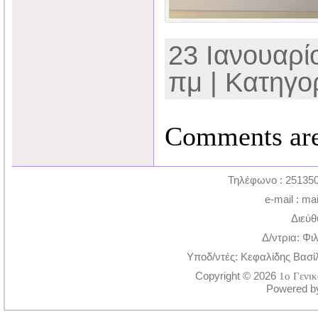
23 Ιανουαρίο
πμ | Κατηγο
Comments are
Τηλέφωνο : 251350
e-mail : ma
Διεύθ
Δ/ντρια: Φι
Υποδ/ντές: Κεφαλίδης Βασί
Copyright © 2026
1ο Γενι
Powered 