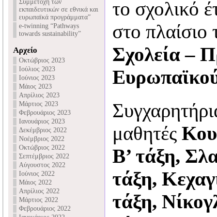
Συμμετοχή των
το σχολικό έ
εκπαιδευτικών σε εθνικά και
ευρωπαϊκά προγράμματα”
στο πλαίσιο
e-twinning “Pathways
towards sustainability”
Σχολεία – Π
Αρχείο
Οκτώβριος 2023
Ιούλιος 2023
Ευρωπαϊκού
Ιούνιος 2023
Μάιος 2023
Απρίλιος 2023
Συγχαρητήρι
Μάρτιος 2023
Φεβρουάριος 2023
Ιανουάριος 2023
μαθητές
Κου
Δεκέμβριος 2022
Νοέμβριος 2022
Οκτώβριος 2022
Β’ τάξη, Σλ
Σεπτέμβριος 2022
Αύγουστος 2022
τάξη, Κεχαγ
Ιούνιος 2022
Μάιος 2022
Απρίλιος 2022
τάξη, Νίκογ
Μάρτιος 2022
Φεβρουάριος 2022