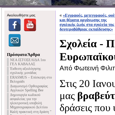
Ακολουθήστε μας
«
«Εγγραφές, μετεγγραφές, φο
και θέματα οργάνωσης της
σχολικής ζωής στα σχολεία της
δευτεροβάθμιας εκπαίδευσης»
Σχολεία - Π
Ευρωπαϊκού
Πρόσφατα Άρθρα
NEA ΙΣΤΟΣΕΛΙΔΑ 1ου
ΓΕΛ ΚΑΒΑΛΑΣ
Από Φωτεινή Φιλι
Έκθεση αξιολόγησης
σχολικής μονάδας
ERASMUS – Επίσκεψη στο
Στις 20 Ιανο
Βελιγράδι
Διαγωνισμό Ορθογραφίας
Αγγλικών Spelling Bee
μας
βραβεύ
Δημιουργία κωδικού
ασφαλείας για την
ηλεκτρονική υποβολή
δράσεις που
Μηχανογραφικού Δελτίου
Καλή πρακτική στη δράση ”