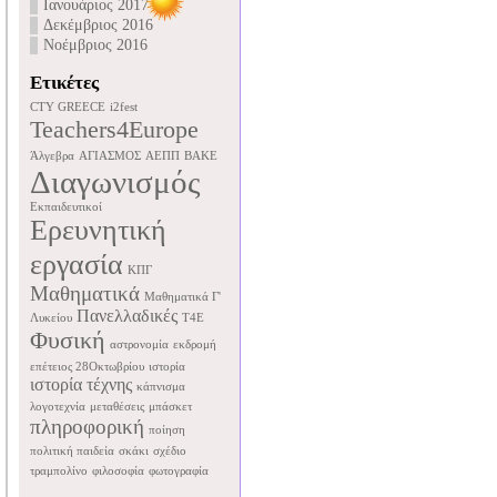
Ιανουάριος 2017
Δεκέμβριος 2016
Νοέμβριος 2016
Ετικέτες
CTY GREECE
i2fest
Teachers4Europe
Άλγεβρα
ΑΓΙΑΣΜΟΣ
ΑΕΠΠ
ΒΑΚΕ
Διαγωνισμός
Εκπαιδευτικοί
Ερευνητική
εργασία
ΚΠΓ
Μαθηματικά
Μαθηματικά Γ'
Πανελλαδικές
Λυκείου
Τ4Ε
Φυσική
αστρονομία
εκδρομή
επέτειος 28Οκτωβρίου
ιστορία
ιστορία τέχνης
κάπνισμα
λογοτεχνία
μεταθέσεις
μπάσκετ
πληροφορική
ποίηση
πολιτική παιδεία
σκάκι
σχέδιο
τραμπολίνο
φιλοσοφία
φωτογραφία