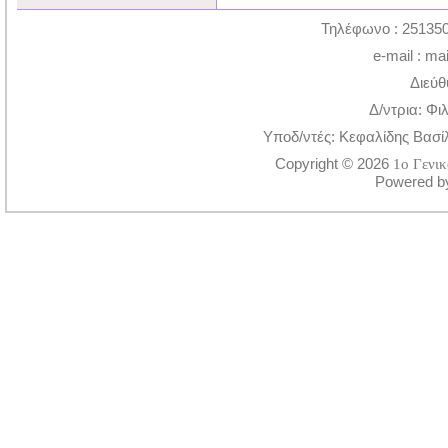
Τηλέφωνο : 251350
e-mail : ma
Διεύθ
Δ/ντρια: Φι
Υποδ/ντές: Κεφαλίδης Βασί
Copyright © 2026
1ο Γενι
Powered 