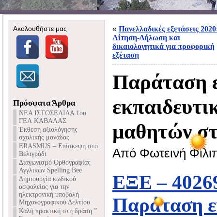
Ακολουθήστε μας
«
Πανελλαδικές εξετάσεις 2020
Αίτηση-Δήλωση και
δικαιολογητικά για προφορική
εξέταση
Παράταση 
εκπαιδευτι
Πρόσφατα Άρθρα
NEA ΙΣΤΟΣΕΛΙΔΑ 1ου
ΓΕΛ ΚΑΒΑΛΑΣ
μαθητών σ
Έκθεση αξιολόγησης
σχολικής μονάδας
ERASMUS – Επίσκεψη στο
Από Φωτεινή Φιλι
Βελιγράδι
Διαγωνισμό Ορθογραφίας
Αγγλικών Spelling Bee
ΕΞΕ – 40269
Δημιουργία κωδικού
ασφαλείας για την
ηλεκτρονική υποβολή
Παράταση 
Μηχανογραφικού Δελτίου
Καλή πρακτική στη δράση ”