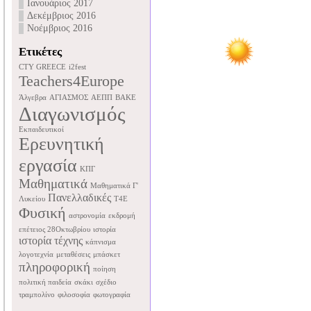
Ιανουάριος 2017
Δεκέμβριος 2016
Νοέμβριος 2016
Ετικέτες
CTY GREECE
i2fest
Teachers4Europe
Άλγεβρα
ΑΓΙΑΣΜΟΣ
ΑΕΠΠ
ΒΑΚΕ
Διαγωνισμός
Εκπαιδευτικοί
Ερευνητική
εργασία
ΚΠΓ
Μαθηματικά
Μαθηματικά Γ'
Πανελλαδικές
Λυκείου
Τ4Ε
Φυσική
αστρονομία
εκδρομή
επέτειος 28Οκτωβρίου
ιστορία
ιστορία τέχνης
κάπνισμα
λογοτεχνία
μεταθέσεις
μπάσκετ
πληροφορική
ποίηση
πολιτική παιδεία
σκάκι
σχέδιο
τραμπολίνο
φιλοσοφία
φωτογραφία