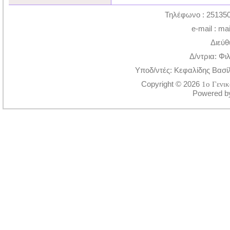
Τηλέφωνο : 251350
e-mail : ma
Διεύθ
Δ/ντρια: Φι
Υποδ/ντές: Κεφαλίδης Βασί
Copyright © 2026
1ο Γενι
Powered 