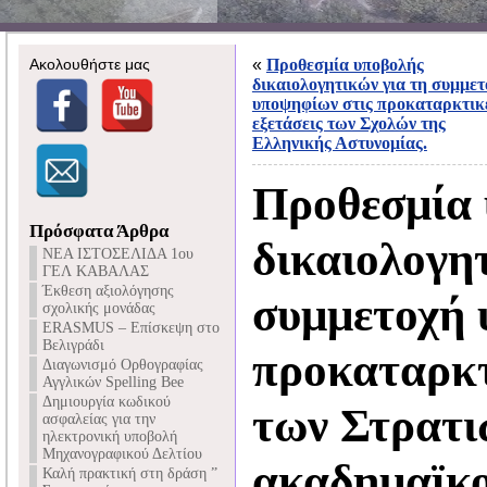
Ακολουθήστε μας
«
Προθεσμία υποβολής
δικαιολογητικών για τη συμμετ
υποψηφίων στις προκαταρκτικ
εξετάσεις των Σχολών της
Ελληνικής Αστυνομίας.
Προθεσμία
Πρόσφατα Άρθρα
δικαιολογη
NEA ΙΣΤΟΣΕΛΙΔΑ 1ου
ΓΕΛ ΚΑΒΑΛΑΣ
Έκθεση αξιολόγησης
συμμετοχή 
σχολικής μονάδας
ERASMUS – Επίσκεψη στο
Βελιγράδι
προκαταρκτ
Διαγωνισμό Ορθογραφίας
Αγγλικών Spelling Bee
Δημιουργία κωδικού
των Στρατι
ασφαλείας για την
ηλεκτρονική υποβολή
Μηχανογραφικού Δελτίου
ακαδημαϊκο
Καλή πρακτική στη δράση ”