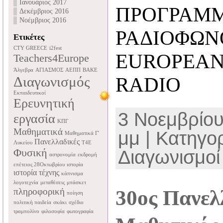
Ιανουάριος 2017
ΠΡΟΓΡΑΜ
Δεκέμβριος 2016
Νοέμβριος 2016
ΡΑΔΙΟΦΩΝ
Ετικέτες
CTY GREECE
i2fest
EUROPEAN
Teachers4Europe
Άλγεβρα
ΑΓΙΑΣΜΟΣ
ΑΕΠΠ
ΒΑΚΕ
Διαγωνισμός
RADIO
Εκπαιδευτικοί
Ερευνητική
3 Νοεμβρίου
εργασία
ΚΠΓ
Μαθηματικά
μμ | Κατηγο
Μαθηματικά Γ'
Πανελλαδικές
Λυκείου
Τ4Ε
Φυσική
Διαγωνισμοί
αστρονομία
εκδρομή
επέτειος 28Οκτωβρίου
ιστορία
ιστορία τέχνης
κάπνισμα
λογοτεχνία
μεταθέσεις
μπάσκετ
πληροφορική
30ος Πανελ
ποίηση
πολιτική παιδεία
σκάκι
σχέδιο
τραμπολίνο
φιλοσοφία
φωτογραφία