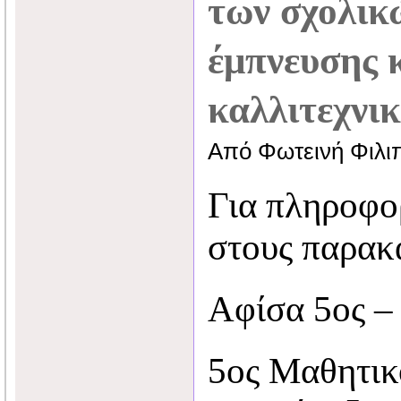
των σχολικ
έμπνευσης 
καλλιτεχνι
Από Φωτεινή Φιλι
Για πληροφο
στους παρακ
Αφίσα 5ος –
5ος Μαθητικ