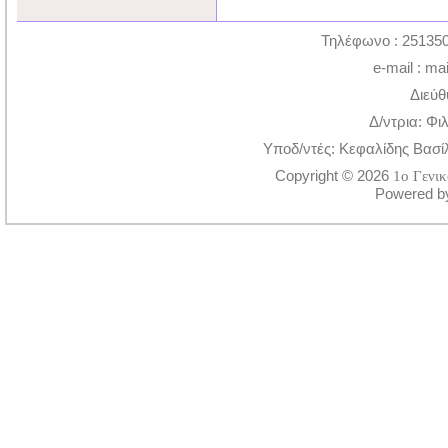
Τηλέφωνο : 251350
e-mail : ma
Διεύθ
Δ/ντρια: Φι
Υποδ/ντές: Κεφαλίδης Βασί
Copyright © 2026
1ο Γενι
Powered 