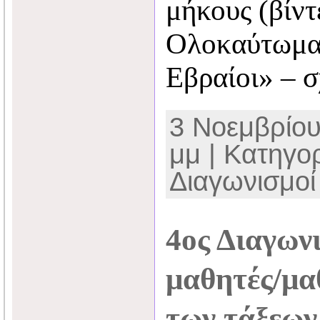
μήκους (βίντ
Ολοκαύτωμα 
Εβραίοι» – σ
3 Νοεμβρίου
μμ | Κατηγο
Διαγωνισμοί
4ος Διαγωνι
μαθητές/μα
των τάξεων