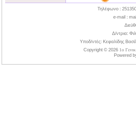
Τηλέφωνο : 251350
e-mail : ma
Διεύθ
Δ/ντρια: Φι
Υποδ/ντές: Κεφαλίδης Βασί
Copyright © 2026
1ο Γενι
Powered 