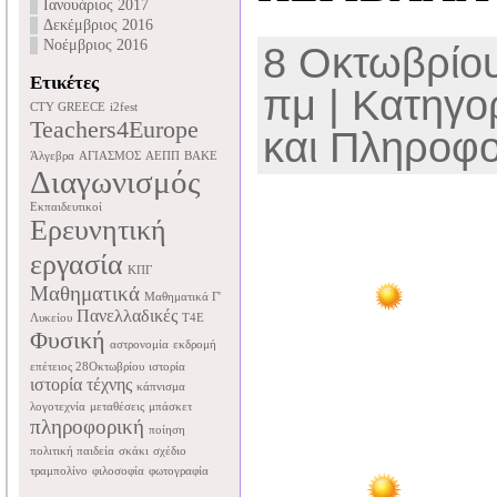
Ιανουάριος 2017
Δεκέμβριος 2016
Νοέμβριος 2016
8 Οκτωβρίου
Ετικέτες
πμ | Κατηγο
CTY GREECE
i2fest
Teachers4Europe
και Πληροφο
Άλγεβρα
ΑΓΙΑΣΜΟΣ
ΑΕΠΠ
ΒΑΚΕ
Διαγωνισμός
Εκπαιδευτικοί
Ερευνητική
εργασία
ΚΠΓ
Μαθηματικά
Μαθηματικά Γ'
Πανελλαδικές
Λυκείου
Τ4Ε
Φυσική
αστρονομία
εκδρομή
επέτειος 28Οκτωβρίου
ιστορία
ιστορία τέχνης
κάπνισμα
λογοτεχνία
μεταθέσεις
μπάσκετ
πληροφορική
ποίηση
πολιτική παιδεία
σκάκι
σχέδιο
τραμπολίνο
φιλοσοφία
φωτογραφία