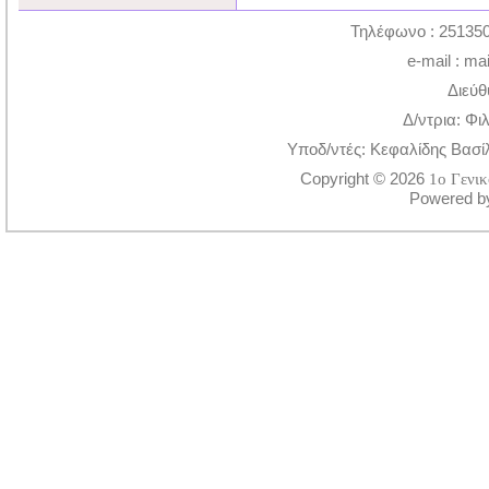
Τηλέφωνο : 251350
e-mail : ma
Διεύθ
Δ/ντρια: Φι
Υποδ/ντές: Κεφαλίδης Βασί
Copyright © 2026
1ο Γενι
Powered 