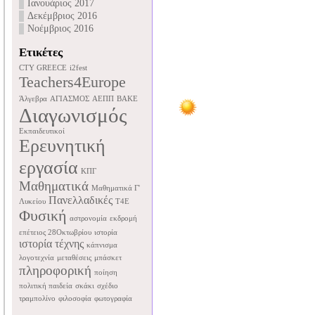
Ιανουάριος 2017
Δεκέμβριος 2016
Νοέμβριος 2016
Ετικέτες
CTY GREECE
i2fest
Teachers4Europe
Άλγεβρα
ΑΓΙΑΣΜΟΣ
ΑΕΠΠ
ΒΑΚΕ
Διαγωνισμός
Εκπαιδευτικοί
Ερευνητική
εργασία
ΚΠΓ
Μαθηματικά
Μαθηματικά Γ'
Πανελλαδικές
Λυκείου
Τ4Ε
Φυσική
αστρονομία
εκδρομή
επέτειος 28Οκτωβρίου
ιστορία
ιστορία τέχνης
κάπνισμα
λογοτεχνία
μεταθέσεις
μπάσκετ
πληροφορική
ποίηση
πολιτική παιδεία
σκάκι
σχέδιο
τραμπολίνο
φιλοσοφία
φωτογραφία