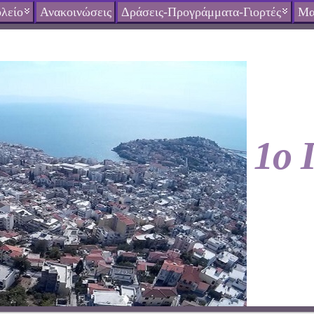
λείο
Ανακοινώσεις
Δράσεις-Προγράμματα-Γιορτές
Μα
1ο 