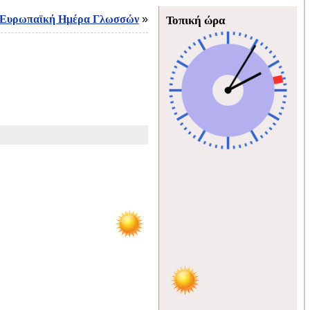
Ευρωπαϊκή Ημέρα Γλωσσών
»
Τοπική ώρα