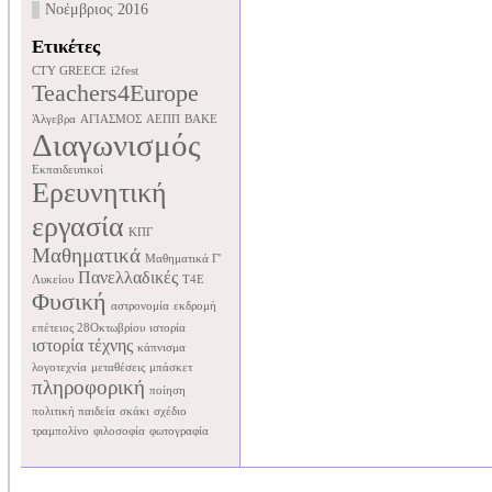
Νοέμβριος 2016
Ετικέτες
CTY GREECE
i2fest
Teachers4Europe
Άλγεβρα
ΑΓΙΑΣΜΟΣ
ΑΕΠΠ
ΒΑΚΕ
Διαγωνισμός
Εκπαιδευτικοί
Ερευνητική
εργασία
ΚΠΓ
Μαθηματικά
Μαθηματικά Γ'
Πανελλαδικές
Λυκείου
Τ4Ε
Φυσική
αστρονομία
εκδρομή
επέτειος 28Οκτωβρίου
ιστορία
ιστορία τέχνης
κάπνισμα
λογοτεχνία
μεταθέσεις
μπάσκετ
πληροφορική
ποίηση
πολιτική παιδεία
σκάκι
σχέδιο
τραμπολίνο
φιλοσοφία
φωτογραφία