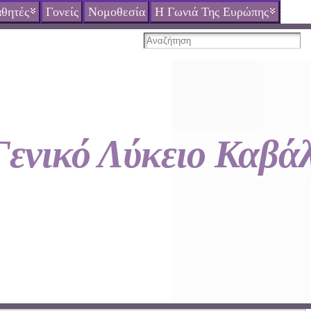
θητές
Γονείς
Νομοθεσία
Η Γωνιά Της Ευρώπης
Γενικό Λύκειο Καβά