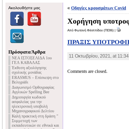
Ακολουθήστε μας
«
Οδηγίες κρουσμάτων Covid
Xορήγηση υποτρο
Από Φωτεινή Φιλιππίδου (ΠΕ86) |
ΠΡΑΞΙΣ ΥΠΟΤΡΟΦΙΕ
Πρόσφατα Άρθρα
11 Οκτωβρίου, 2021, at 11:34
NEA ΙΣΤΟΣΕΛΙΔΑ 1ου
ΓΕΛ ΚΑΒΑΛΑΣ
Έκθεση αξιολόγησης
Comments are closed.
σχολικής μονάδας
ERASMUS – Επίσκεψη στο
Βελιγράδι
Διαγωνισμό Ορθογραφίας
Αγγλικών Spelling Bee
Δημιουργία κωδικού
ασφαλείας για την
ηλεκτρονική υποβολή
Μηχανογραφικού Δελτίου
Καλή πρακτική στη δράση ”
Συμμετοχή των
εκπαιδευτικών σε εθνικά και