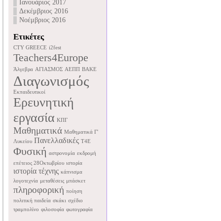
Ιανουάριος 2017
Δεκέμβριος 2016
Νοέμβριος 2016
Ετικέτες
CTY GREECE
i2fest
Teachers4Europe
Άλγεβρα
ΑΓΙΑΣΜΟΣ
ΑΕΠΠ
ΒΑΚΕ
Διαγωνισμός
Εκπαιδευτικοί
Ερευνητική
εργασία
ΚΠΓ
Μαθηματικά
Μαθηματικά Γ'
Πανελλαδικές
Λυκείου
Τ4Ε
Φυσική
αστρονομία
εκδρομή
επέτειος 28Οκτωβρίου
ιστορία
ιστορία τέχνης
κάπνισμα
λογοτεχνία
μεταθέσεις
μπάσκετ
πληροφορική
ποίηση
πολιτική παιδεία
σκάκι
σχέδιο
τραμπολίνο
φιλοσοφία
φωτογραφία