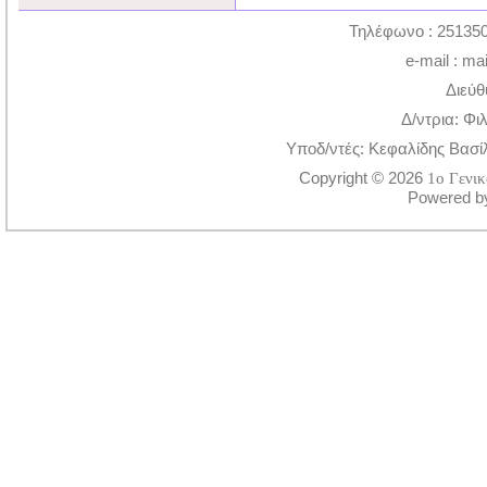
Τηλέφωνο : 251350
e-mail : ma
Διεύθ
Δ/ντρια: Φι
Υποδ/ντές: Κεφαλίδης Βασί
Copyright © 2026
1ο Γενι
Powered 