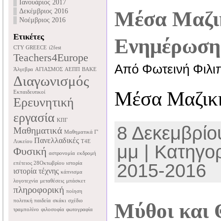
Ιανουάριος 2017
Δεκέμβριος 2016
Μέσα Μαζι
Νοέμβριος 2016
Ετικέτες
Ενημέρωση
CTY GREECE
i2fest
Teachers4Europe
Από Φωτεινή Φιλι
Άλγεβρα
ΑΓΙΑΣΜΟΣ
ΑΕΠΠ
ΒΑΚΕ
Διαγωνισμός
Μέσα Μαζικ
Εκπαιδευτικοί
Ερευνητική
εργασία
ΚΠΓ
8 Δεκεμβρίου
Μαθηματικά
Μαθηματικά Γ'
Πανελλαδικές
Λυκείου
Τ4Ε
μμ | Κατηγο
Φυσική
αστρονομία
εκδρομή
επέτειος 28Οκτωβρίου
ιστορία
2015-2016
ιστορία τέχνης
κάπνισμα
λογοτεχνία
μεταθέσεις
μπάσκετ
πληροφορική
ποίηση
πολιτική παιδεία
σκάκι
σχέδιο
Μύθοι και 
τραμπολίνο
φιλοσοφία
φωτογραφία