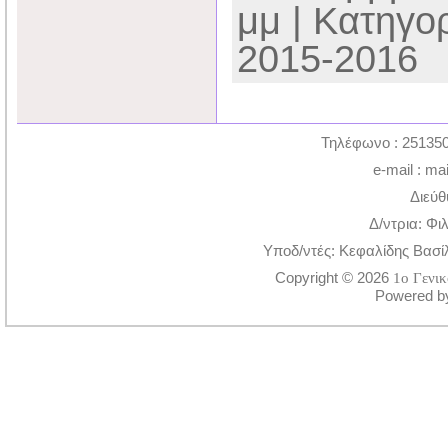
μμ | Κατηγο
2015-2016
Τηλέφωνο : 251350
e-mail : ma
Διεύθ
Δ/ντρια: Φι
Υποδ/ντές: Κεφαλίδης Βασί
Copyright © 2026
1ο Γενι
Powered 