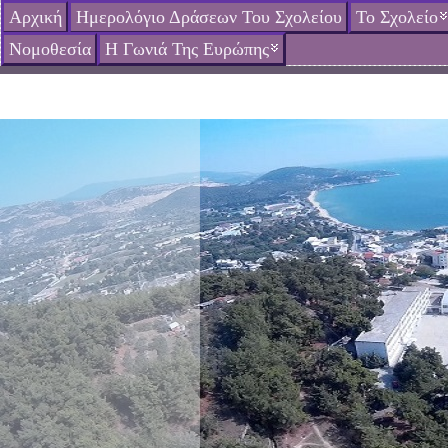
Αρχική
Ημερολόγιο Δράσεων Του Σχολείου
Το Σχολείο
Νομοθεσία
Η Γωνιά Της Ευρώπης