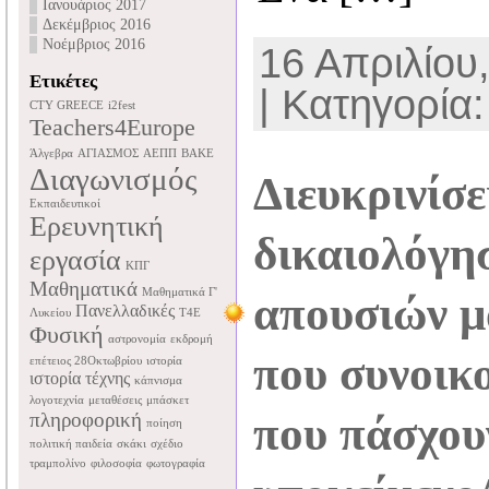
Ιανουάριος 2017
Δεκέμβριος 2016
Νοέμβριος 2016
16 Απριλίου,
Ετικέτες
| Κατηγορία
CTY GREECE
i2fest
Teachers4Europe
Άλγεβρα
ΑΓΙΑΣΜΟΣ
ΑΕΠΠ
ΒΑΚΕ
Διαγωνισμός
Διευκρινίσε
Εκπαιδευτικοί
Ερευνητική
δικαιολόγη
εργασία
ΚΠΓ
Μαθηματικά
Μαθηματικά Γ'
απουσιών μ
Πανελλαδικές
Λυκείου
Τ4Ε
Φυσική
αστρονομία
εκδρομή
που συνοικ
επέτειος 28Οκτωβρίου
ιστορία
ιστορία τέχνης
κάπνισμα
λογοτεχνία
μεταθέσεις
μπάσκετ
πληροφορική
που πάσχου
ποίηση
πολιτική παιδεία
σκάκι
σχέδιο
τραμπολίνο
φιλοσοφία
φωτογραφία