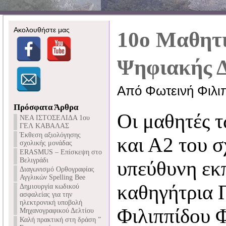
Ακολουθήστε μας
10ο Μαθητ
Ψηφιακής Δ
Από Φωτεινή Φιλι
Πρόσφατα Άρθρα
Οι μαθητές 
NEA ΙΣΤΟΣΕΛΙΔΑ 1ου
ΓΕΛ ΚΑΒΑΛΑΣ
Έκθεση αξιολόγησης
και Α2 του σ
σχολικής μονάδας
ERASMUS – Επίσκεψη στο
Βελιγράδι
υπεύθυνη εκπ
Διαγωνισμό Ορθογραφίας
Αγγλικών Spelling Bee
καθηγήτρια 
Δημιουργία κωδικού
ασφαλείας για την
ηλεκτρονική υποβολή
Φιλιππίδου 
Μηχανογραφικού Δελτίου
Καλή πρακτική στη δράση ”