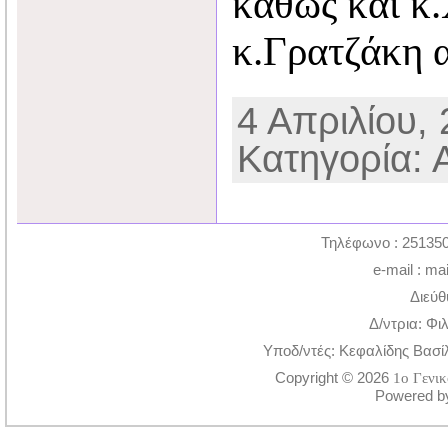
καθώς και κ.
κ.Γρατζάκη 
4 Απριλίου, 
Κατηγορία: 
Τηλέφωνο : 251350
e-mail : ma
Διεύθ
Δ/ντρια: Φι
Υποδ/ντές: Κεφαλίδης Βασί
Copyright © 2026
1ο Γενι
Powered 