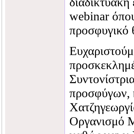
διαδικτυακή
webinar όπο
προσφυγικό 
Ευχαριστούμε
προσκεκλημέ
Συντονίστρι
προσφύγων, κ
Χατζηγεωργί
Οργανισμό 