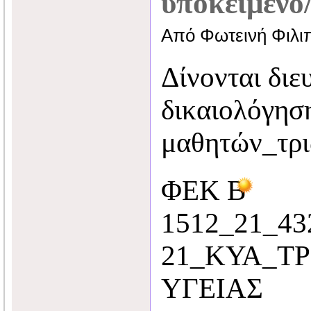
υποκείμενο
Από Φωτεινή Φιλι
Δίνονται διευ
δικαιολόγησ
μαθητών_τρ
ΦΕΚ Β
1512_21_43
21_ΚΥΑ_Τ
ΥΓΕΙΑΣ