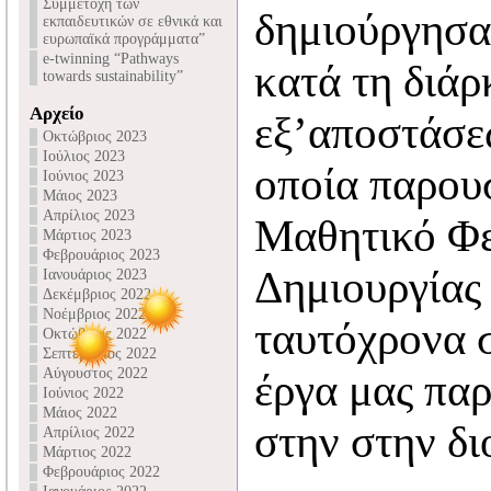
Συμμετοχή των
δημιούργησα
εκπαιδευτικών σε εθνικά και
ευρωπαϊκά προγράμματα”
e-twinning “Pathways
κατά τη διάρ
towards sustainability”
Αρχείο
εξ’αποστάσε
Οκτώβριος 2023
Ιούλιος 2023
οποία παρου
Ιούνιος 2023
Μάιος 2023
Απρίλιος 2023
Μαθητικό Φε
Μάρτιος 2023
Φεβρουάριος 2023
Δημιουργίας
Ιανουάριος 2023
Δεκέμβριος 2022
Νοέμβριος 2022
ταυτόχρονα σ
Οκτώβριος 2022
Σεπτέμβριος 2022
Αύγουστος 2022
έργα μας πα
Ιούνιος 2022
Μάιος 2022
στην στην δ
Απρίλιος 2022
Μάρτιος 2022
Φεβρουάριος 2022