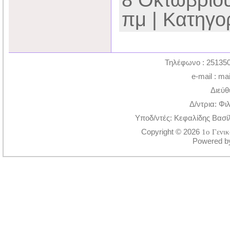
8 Οκτωβρίου
πμ | Κατηγορ
Τηλέφωνο : 251350
e-mail : ma
Διεύθ
Δ/ντρια: Φι
Υποδ/ντές: Κεφαλίδης Βασί
Copyright © 2026
1ο Γενι
Powered 