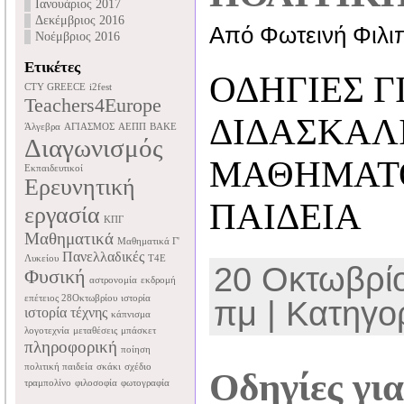
Ιανουάριος 2017
Δεκέμβριος 2016
Από Φωτεινή Φιλι
Νοέμβριος 2016
Ετικέτες
ΟΔΗΓΙΕΣ Γ
CTY GREECE
i2fest
Teachers4Europe
ΔΙΔΑΣΚΑΛ
Άλγεβρα
ΑΓΙΑΣΜΟΣ
ΑΕΠΠ
ΒΑΚΕ
Διαγωνισμός
ΜΑΘΗΜΑΤΟ
Εκπαιδευτικοί
Ερευνητική
ΠΑΙΔΕΙΑ
εργασία
ΚΠΓ
Μαθηματικά
Μαθηματικά Γ'
Πανελλαδικές
Λυκείου
Τ4Ε
20 Οκτωβρίο
Φυσική
αστρονομία
εκδρομή
επέτειος 28Οκτωβρίου
ιστορία
πμ | Κατηγορ
ιστορία τέχνης
κάπνισμα
λογοτεχνία
μεταθέσεις
μπάσκετ
πληροφορική
ποίηση
πολιτική παιδεία
σκάκι
σχέδιο
Οδηγίες για
τραμπολίνο
φιλοσοφία
φωτογραφία