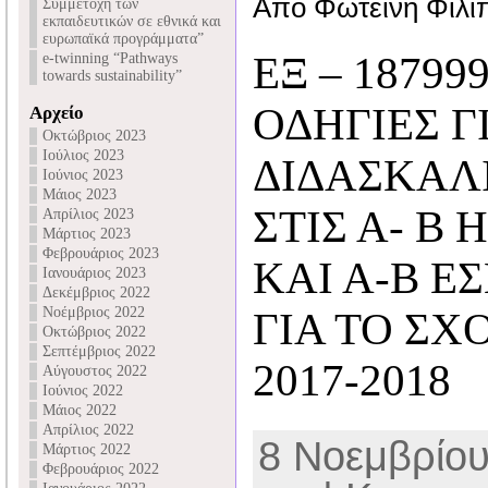
Από Φωτεινή Φιλι
Συμμετοχή των
εκπαιδευτικών σε εθνικά και
ευρωπαϊκά προγράμματα”
ΕΞ – 187999
e-twinning “Pathways
towards sustainability”
ΟΔΗΓΙΕΣ Γ
Αρχείο
Οκτώβριος 2023
Ιούλιος 2023
ΔΙΔΑΣΚΑΛΙ
Ιούνιος 2023
Μάιος 2023
ΣΤΙΣ Α- Β
Απρίλιος 2023
Μάρτιος 2023
Φεβρουάριος 2023
ΚΑΙ Α-Β Ε
Ιανουάριος 2023
Δεκέμβριος 2022
Νοέμβριος 2022
ΓΙΑ ΤΟ ΣΧ
Οκτώβριος 2022
Σεπτέμβριος 2022
2017-2018
Αύγουστος 2022
Ιούνιος 2022
Μάιος 2022
Απρίλιος 2022
8 Νοεμβρίου
Μάρτιος 2022
Φεβρουάριος 2022