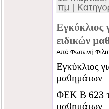
πμ | Κατηγο
Εγκύκλιος
ειδικών μα
Από Φωτεινή Φιλι
Εγκύκλιος γ
μαθημάτων
ΦΕΚ Β 623 τ
μαθημάτων