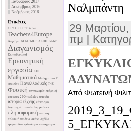
Ιανουάριος 2017
Ναλμπάντη
Δεκέμβριος 2016
Νοέμβριος 2016
Ετικέτες
29 Μαρτίου,
CTY GREECE
i2fest
Teachers4Europe
πμ | Κατηγο
Άλγεβρα
ΑΓΙΑΣΜΟΣ
ΑΕΠΠ
ΒΑΚΕ
Διαγωνισμός
Εκπαιδευτικοί
Ερευνητική
ΕΓΚΥΚΛΙ
εργασία
ΚΠΓ
ΑΔΥΝΑΤΩΝ
Μαθηματικά
Μαθηματικά Γ'
Πανελλαδικές
Λυκείου
Τ4Ε
Φυσική
Από Φωτεινή Φιλι
αστρονομία
εκδρομή
επέτειος 28Οκτωβρίου
ιστορία
ιστορία τέχνης
κάπνισμα
2019_3_19
λογοτεχνία
μεταθέσεις
μπάσκετ
πληροφορική
ποίηση
πολιτική παιδεία
σκάκι
σχέδιο
5_ΕΓΚΥΚΛ
τραμπολίνο
φιλοσοφία
φωτογραφία