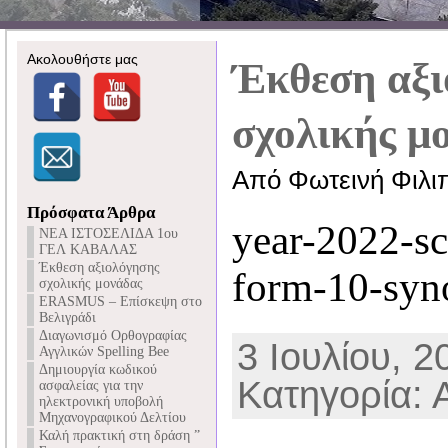
Ακολουθήστε μας
Έκθεση αξι
σχολικής μ
Από Φωτεινή Φιλι
Πρόσφατα Άρθρα
year-2022-s
NEA ΙΣΤΟΣΕΛΙΔΑ 1ου
ΓΕΛ ΚΑΒΑΛΑΣ
Έκθεση αξιολόγησης
form-10-syn
σχολικής μονάδας
ERASMUS – Επίσκεψη στο
Βελιγράδι
Διαγωνισμό Ορθογραφίας
3 Ιουλίου, 2
Αγγλικών Spelling Bee
Δημιουργία κωδικού
Κατηγορία: 
ασφαλείας για την
ηλεκτρονική υποβολή
Μηχανογραφικού Δελτίου
Καλή πρακτική στη δράση ”