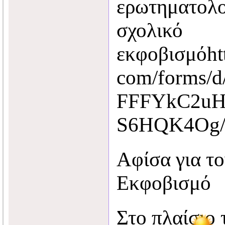
ερωτηματολο
σχολικό
εκφοβισμόhtt
com/forms/d
FFFYkC2uH
S6HQK4Og/e
Αφίσα για το
Εκφοβισμό
Στο πλαίσιο