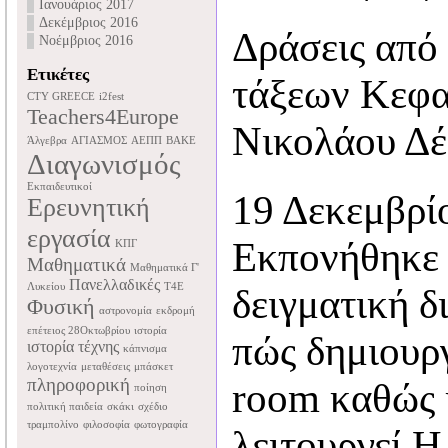
Ιανουάριος 2017
Δεκέμβριος 2016
Δράσεις από 
Νοέμβριος 2016
Ετικέτες
τάξεων Κεφα
CTY GREECE
i2fest
Teachers4Europe
Νικολάου Δέ
Άλγεβρα
ΑΓΙΑΣΜΟΣ
ΑΕΠΠ
ΒΑΚΕ
Διαγωνισμός
Εκπαιδευτικοί
19 Δεκεμβρί
Ερευνητική
εργασία
Εκπονήθηκε 
ΚΠΓ
Μαθηματικά
Μαθηματικά Γ'
Πανελλαδικές
Λυκείου
Τ4Ε
δειγματική δ
Φυσική
αστρονομία
εκδρομή
επέτειος 28Οκτωβρίου
ιστορία
πώς δημιουρ
ιστορία τέχνης
κάπνισμα
λογοτεχνία
μεταθέσεις
μπάσκετ
πληροφορική
room καθώς 
ποίηση
πολιτική παιδεία
σκάκι
σχέδιο
τραμπολίνο
φιλοσοφία
φωτογραφία
λειτουργεί.Η