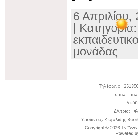
6 Απριλίου, 
| Κατηγορία
εκπαιδευτικ
μονάδας
Τηλέφωνο : 251350
e-mail : ma
Διεύθ
Δ/ντρια: Φι
Υποδ/ντές: Κεφαλίδης Βασί
Copyright © 2026
1ο Γενι
Powered 