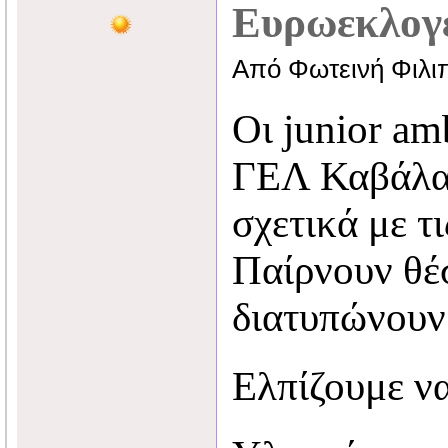
Ευρωεκλογ
Από Φωτεινή Φιλι
Οι junior am
ΓΕΛ Καβάλα
σχετικά με τ
Παίρνουν θέ
διατυπώνουν
Ελπίζουμε ν