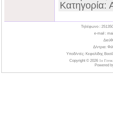
Κατηγορία: 
Τηλέφωνο : 251350
e-mail : ma
Διεύθ
Δ/ντρια: Φι
Υποδ/ντές: Κεφαλίδης Βασί
Copyright © 2026
1ο Γενι
Powered 