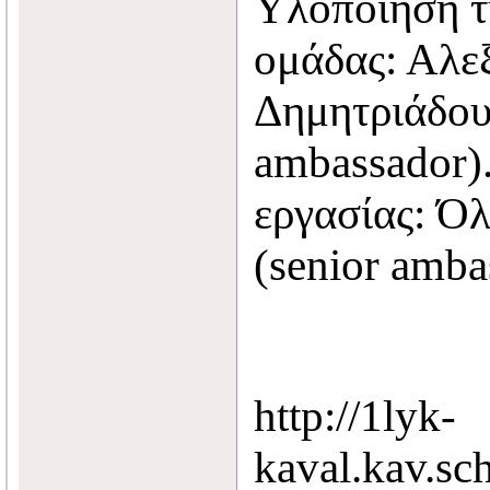
Υλοποίηση τη
ομάδας: Αλε
Δημητριάδου 
ambassador).
εργασίας: Ό
(senior amba
http://1lyk-
kaval.kav.sc