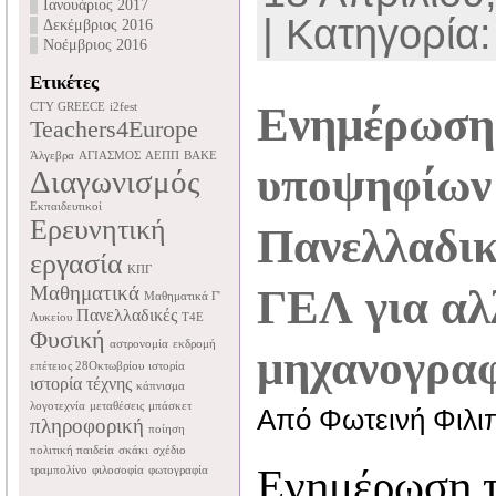
Ιανουάριος 2017
| Κατηγορία
Δεκέμβριος 2016
Νοέμβριος 2016
Ετικέτες
Ενημέρωση
CTY GREECE
i2fest
Teachers4Europe
Άλγεβρα
ΑΓΙΑΣΜΟΣ
ΑΕΠΠ
ΒΑΚΕ
υποψηφίων
Διαγωνισμός
Εκπαιδευτικοί
Ερευνητική
Πανελλαδι
εργασία
ΚΠΓ
Μαθηματικά
ΓΕΛ για αλ
Μαθηματικά Γ'
Πανελλαδικές
Λυκείου
Τ4Ε
Φυσική
αστρονομία
εκδρομή
μηχανογραφ
επέτειος 28Οκτωβρίου
ιστορία
ιστορία τέχνης
κάπνισμα
λογοτεχνία
μεταθέσεις
μπάσκετ
Από Φωτεινή Φιλι
πληροφορική
ποίηση
πολιτική παιδεία
σκάκι
σχέδιο
Ενημέρωση 
τραμπολίνο
φιλοσοφία
φωτογραφία