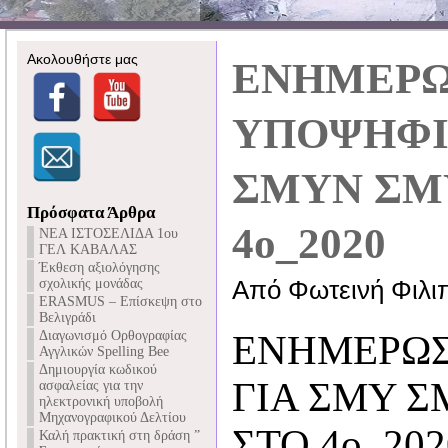
Ακολουθήστε μας
ΕΝΗΜΕΡ
ΥΠΟΨΗΦΙ
ΣΜΥΝ ΣΜΥ
Πρόσφατα Άρθρα
4ο_2020
NEA ΙΣΤΟΣΕΛΙΔΑ 1ου
ΓΕΛ ΚΑΒΑΛΑΣ
Έκθεση αξιολόγησης
σχολικής μονάδας
Από Φωτεινή Φιλι
ERASMUS – Επίσκεψη στο
Βελιγράδι
Διαγωνισμό Ορθογραφίας
ΕΝΗΜΕΡΩ
Αγγλικών Spelling Bee
Δημιουργία κωδικού
ΓΙΑ ΣΜΥ Σ
ασφαλείας για την
ηλεκτρονική υποβολή
Μηχανογραφικού Δελτίου
ΣΤΟ 4ο_202
Καλή πρακτική στη δράση ”