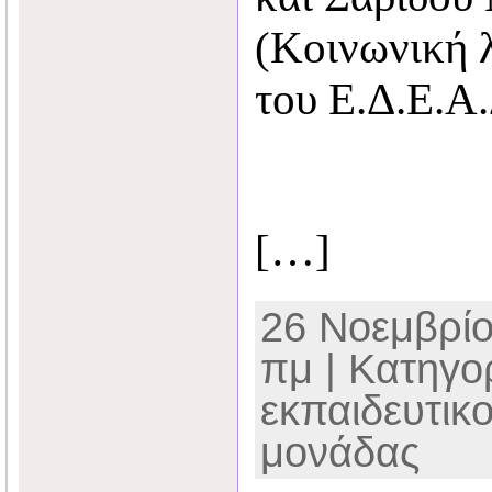
(Κοινωνική 
του Ε.Δ.Ε.Α
[…]
26 Νοεμβρίο
πμ | Κατηγο
εκπαιδευτικ
μονάδας