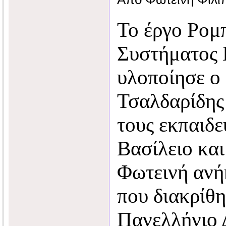
To έργο Ρομ
Συστήματος B
υλοποίησε ο
Τσαλδαρίδης
τους εκπαιδ
Βασίλειο και
Φωτεινή ανήκ
που διακρίθ
Πανελλήνιο 