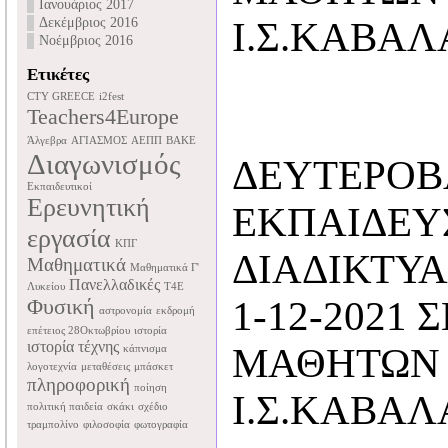
Ιανουάριος 2017
Δεκέμβριος 2016
Ι.Σ.ΚΑΒΑΛ
Νοέμβριος 2016
Ετικέτες
CTY GREECE
i2fest
Teachers4Europe
Άλγεβρα
ΑΓΙΑΣΜΟΣ
ΑΕΠΠ
ΒΑΚΕ
Διαγωνισμός
ΔΕΥΤΕΡΟΒ
Εκπαιδευτικοί
Ερευνητική
ΕΚΠΑΙΔΕΥ
εργασία
ΚΠΓ
ΔΙΑΔΙΚΤΥ
Μαθηματικά
Μαθηματικά Γ'
Πανελλαδικές
Λυκείου
Τ4Ε
Φυσική
1-12-2021 
αστρονομία
εκδρομή
επέτειος 28Οκτωβρίου
ιστορία
ιστορία τέχνης
ΜΑΘΗΤΩΝ 
κάπνισμα
λογοτεχνία
μεταθέσεις
μπάσκετ
πληροφορική
ποίηση
Ι.Σ.ΚΑΒΑΛ
πολιτική παιδεία
σκάκι
σχέδιο
τραμπολίνο
φιλοσοφία
φωτογραφία