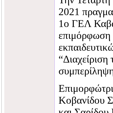
2021 πραγμα
1ο ΓΕΛ Καβά
επιμόρφωση
εκπαιδευτικ
“Διαχείριση 
συμπερίληψη
Επιμορφώτριε
Κοβανίδου Σ
και Σαρίδου