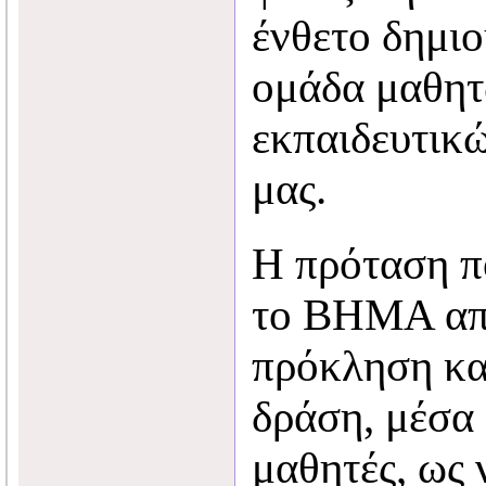
ένθετο δημι
ομάδα μαθητ
εκπαιδευτικώ
μας.
Η πρόταση π
το ΒΗΜΑ απο
πρόκληση και
δράση, μέσα 
μαθητές, ως 