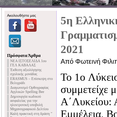
Ακολουθήστε μας
5η Ελληνι
Γραμματισ
2021
Πρόσφατα Άρθρα
Από Φωτεινή Φιλι
NEA ΙΣΤΟΣΕΛΙΔΑ 1ου
ΓΕΛ ΚΑΒΑΛΑΣ
Έκθεση αξιολόγησης
To 1o Λύκει
σχολικής μονάδας
ERASMUS – Επίσκεψη στο
Βελιγράδι
συμμετείχε μ
Διαγωνισμό Ορθογραφίας
Αγγλικών Spelling Bee
Δημιουργία κωδικού
Α΄Λυκείου: 
ασφαλείας για την
ηλεκτρονική υποβολή
Μηχανογραφικού Δελτίου
Εμμέλεια, Β
Καλή πρακτική στη δράση ”