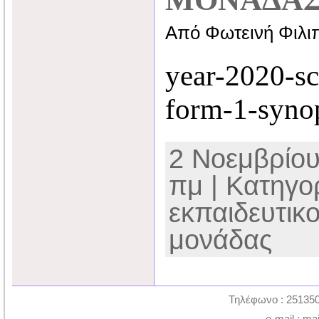
Από Φωτεινή Φιλι
year-2020-s
form-1-syno
2 Νοεμβρίου
πμ | Κατηγο
εκπαιδευτικ
μονάδας
Τηλέφωνο : 251350
e-mail : ma