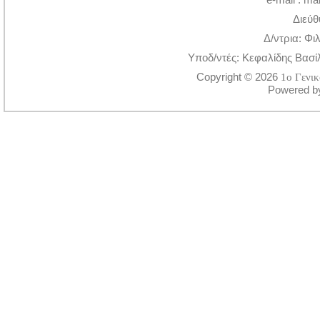
Διεύθ
Δ/ντρια: Φι
Υποδ/ντές: Κεφαλίδης Βασί
Copyright © 2026
1ο Γενι
Powered 