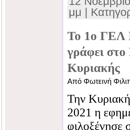
12 Νοεμβρίο
μμ | Κατηγο
Το 1ο ΓΕ
γράφει στο
Κυριακής
Από Φωτεινή Φιλι
Την Κυριακή
2021 η εφη
φιλοξένησε σ