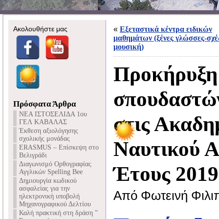
Ακολουθήστε μας
«
Εξεταστικά κέντρα ειδικών
μαθημάτων (ξένες γλώσσες-σχέ
μουσική)
Προκήρυξη
σπουδαστώ
Πρόσφατα Άρθρα
NEA ΙΣΤΟΣΕΛΙΔΑ 1ου
στις Ακαδη
ΓΕΛ ΚΑΒΑΛΑΣ
Έκθεση αξιολόγησης
σχολικής μονάδας
Ναυτικού 
ERASMUS – Επίσκεψη στο
Βελιγράδι
Διαγωνισμό Ορθογραφίας
Έτους 2019
Αγγλικών Spelling Bee
Δημιουργία κωδικού
ασφαλείας για την
Από Φωτεινή Φιλι
ηλεκτρονική υποβολή
Μηχανογραφικού Δελτίου
Καλή πρακτική στη δράση ”