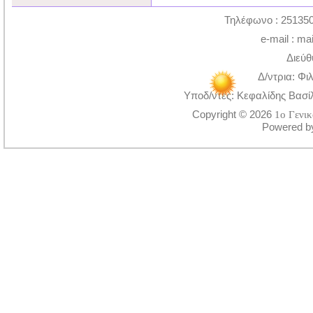
Τηλέφωνο : 251350
e-mail : ma
Διεύθ
Δ/ντρια: Φι
Υποδ/ντές: Κεφαλίδης Βασί
Copyright © 2026
1ο Γενι
Powered 