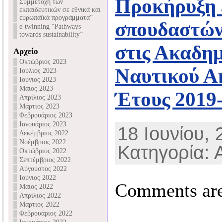
Προκήρυξη 
Συμμετοχή των
εκπαιδευτικών σε εθνικά και
ευρωπαϊκά προγράμματα”
σπουδαστών
e-twinning “Pathways
towards sustainability”
στις Ακαδημ
Αρχείο
Οκτώβριος 2023
Ναυτικού Α
Ιούλιος 2023
Ιούνιος 2023
Μάιος 2023
Έτους 2019
Απρίλιος 2023
Μάρτιος 2023
Φεβρουάριος 2023
Ιανουάριος 2023
18 Ιουνίου, 
Δεκέμβριος 2022
Νοέμβριος 2022
Κατηγορία: 
Οκτώβριος 2022
Σεπτέμβριος 2022
Αύγουστος 2022
Ιούνιος 2022
Comments are
Μάιος 2022
Απρίλιος 2022
Μάρτιος 2022
Φεβρουάριος 2022