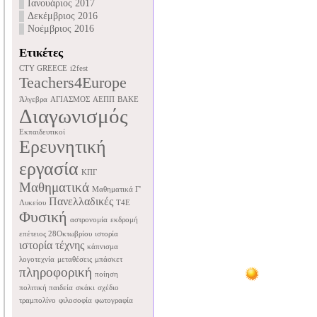
Ιανουάριος 2017
Δεκέμβριος 2016
Νοέμβριος 2016
Ετικέτες
CTY GREECE
i2fest
Teachers4Europe
Άλγεβρα
ΑΓΙΑΣΜΟΣ
ΑΕΠΠ
ΒΑΚΕ
Διαγωνισμός
Εκπαιδευτικοί
Ερευνητική
εργασία
ΚΠΓ
Μαθηματικά
Μαθηματικά Γ'
Πανελλαδικές
Λυκείου
Τ4Ε
Φυσική
αστρονομία
εκδρομή
επέτειος 28Οκτωβρίου
ιστορία
ιστορία τέχνης
κάπνισμα
λογοτεχνία
μεταθέσεις
μπάσκετ
πληροφορική
ποίηση
πολιτική παιδεία
σκάκι
σχέδιο
τραμπολίνο
φιλοσοφία
φωτογραφία