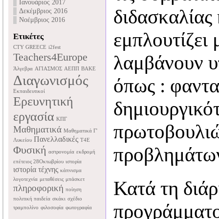
Ιανουάριος 2017
διδασκαλίας 
Δεκέμβριος 2016
Νοέμβριος 2016
εμπλουτίζει 
Ετικέτες
CTY GREECE
i2fest
Teachers4Europe
λαμβάνουν υ
Άλγεβρα
ΑΓΙΑΣΜΟΣ
ΑΕΠΠ
ΒΑΚΕ
Διαγωνισμός
όπως : φαντα
Εκπαιδευτικοί
Ερευνητική
δημιουργικό
εργασία
ΚΠΓ
πρωτοβουλιώ
Μαθηματικά
Μαθηματικά Γ'
Πανελλαδικές
Λυκείου
Τ4Ε
Φυσική
προβλημάτων,
αστρονομία
εκδρομή
επέτειος 28Οκτωβρίου
ιστορία
ιστορία τέχνης
κάπνισμα
λογοτεχνία
μεταθέσεις
μπάσκετ
Κατά τη διάρ
πληροφορική
ποίηση
πολιτική παιδεία
σκάκι
σχέδιο
προγράμματο
τραμπολίνο
φιλοσοφία
φωτογραφία