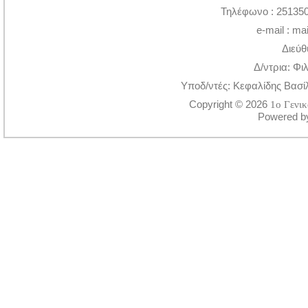
Τηλέφωνο : 251350
e-mail : ma
Διεύθ
Δ/ντρια: Φι
Υποδ/ντές: Κεφαλίδης Βασί
Copyright © 2026
1ο Γενι
Powered 