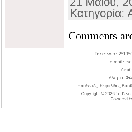
21 Μαΐου, 20
Κατηγορία: 
Comments are
Τηλέφωνο : 251350
e-mail : ma
Διεύθ
Δ/ντρια: Φι
Υποδ/ντές: Κεφαλίδης Βασί
Copyright © 2026
1ο Γενι
Powered 