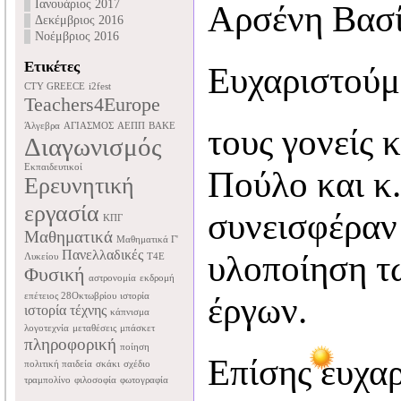
Ιανουάριος 2017
Αρσένη Βασί
Δεκέμβριος 2016
Νοέμβριος 2016
Ετικέτες
Ευχαριστούμ
CTY GREECE
i2fest
Teachers4Europe
Άλγεβρα
ΑΓΙΑΣΜΟΣ
ΑΕΠΠ
ΒΑΚΕ
τους γονείς 
Διαγωνισμός
Εκπαιδευτικοί
Πούλο και κ.
Ερευνητική
εργασία
συνεισφέραν
ΚΠΓ
Μαθηματικά
Μαθηματικά Γ'
Πανελλαδικές
υλοποίηση τ
Λυκείου
Τ4Ε
Φυσική
αστρονομία
εκδρομή
επέτειος 28Οκτωβρίου
ιστορία
έργων.
ιστορία τέχνης
κάπνισμα
λογοτεχνία
μεταθέσεις
μπάσκετ
πληροφορική
ποίηση
Επίσης ευχαρ
πολιτική παιδεία
σκάκι
σχέδιο
τραμπολίνο
φιλοσοφία
φωτογραφία