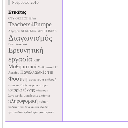
Νοέμβριος 2016
Ετικέτες
CTY GREECE
i2fest
Teachers4Europe
Άλγεβρα
ΑΓΙΑΣΜΟΣ
ΑΕΠΠ
ΒΑΚΕ
Διαγωνισμός
Εκπαιδευτικοί
Ερευνητική
εργασία
ΚΠΓ
Μαθηματικά
Μαθηματικά Γ'
Πανελλαδικές
Λυκείου
Τ4Ε
Φυσική
αστρονομία
εκδρομή
επέτειος 28Οκτωβρίου
ιστορία
ιστορία τέχνης
κάπνισμα
λογοτεχνία
μεταθέσεις
μπάσκετ
πληροφορική
ποίηση
πολιτική παιδεία
σκάκι
σχέδιο
τραμπολίνο
φιλοσοφία
φωτογραφία