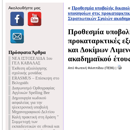
Ακολουθήστε μας
«
Προθεσμία υποβολής δικαιολ
υποψηφίων στις προκαταρκτικέ
Στρατιωτικών Σχολών ακαδημα
Προθεσμία υποβολή
προκαταρκτικές ε
και Δοκίμων Λιμε
Πρόσφατα Άρθρα
ακαδημαϊκού έτους
NEA ΙΣΤΟΣΕΛΙΔΑ 1ου
ΓΕΛ ΚΑΒΑΛΑΣ
Έκθεση αξιολόγησης
Από Φωτεινή Φιλιππίδου (ΠΕ86) |
σχολικής μονάδας
ERASMUS – Επίσκεψη στο
Βελιγράδι
Διαγωνισμό Ορθογραφίας
Αγγλικών Spelling Bee
Δημιουργία κωδικού
ασφαλείας για την
ηλεκτρονική υποβολή
Μηχανογραφικού Δελτίου
Καλή πρακτική στη δράση ”
Συμμετοχή των
εκπαιδευτικών σε εθνικά και