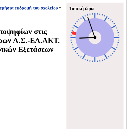
ερήσια εκδρομή του σχολείου
»
Τοπική ώρα
υποψηφίων στις
όρων Λ.Σ.-ΕΛ.ΑΚΤ.
δικών Εξετάσεων