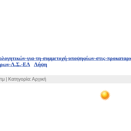
ολογητικών-για-τη-συμμετοχή-υποψηφίων-στις-προκαταρκ
όρων-Λ.Σ.-ΕΛ
Λήψη
πμ | Κατηγορία: Αρχική