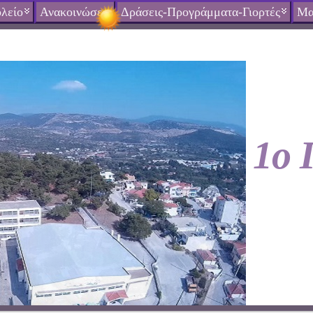
λείο
Ανακοινώσεις
Δράσεις-Προγράμματα-Γιορτές
Μα
1ο 