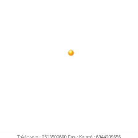
Τηλέφωνο : 2513500660 Fax : Κινητό : 6944209656