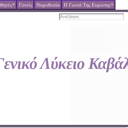
θητές
Γονείς
Νομοθεσία
Η Γωνιά Της Ευρώπης
Γενικό Λύκειο Καβά