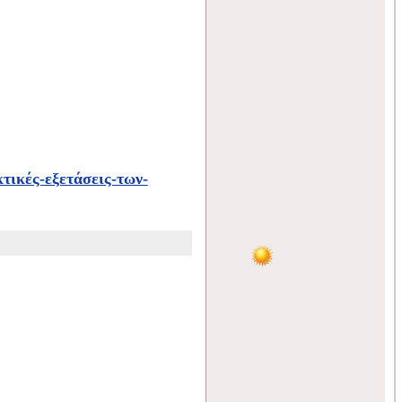
τικές-εξετάσεις-των-