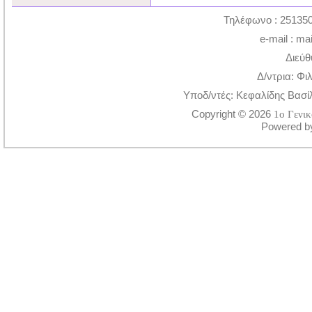
Τηλέφωνο : 251350
e-mail : ma
Διεύθ
Δ/ντρια: Φι
Υποδ/ντές: Κεφαλίδης Βασί
Copyright © 2026
1ο Γενι
Powered 