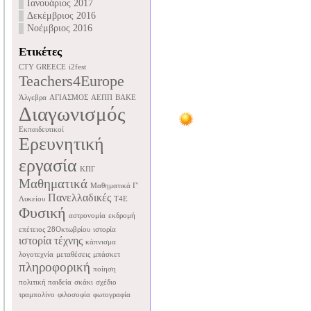
Ιανουάριος 2017
Δεκέμβριος 2016
Νοέμβριος 2016
Ετικέτες
CTY GREECE
i2fest
Teachers4Europe
Άλγεβρα
ΑΓΙΑΣΜΟΣ
ΑΕΠΠ
ΒΑΚΕ
Διαγωνισμός
Εκπαιδευτικοί
Ερευνητική
εργασία
ΚΠΓ
Μαθηματικά
Μαθηματικά Γ'
Πανελλαδικές
Λυκείου
Τ4Ε
Φυσική
αστρονομία
εκδρομή
επέτειος 28Οκτωβρίου
ιστορία
ιστορία τέχνης
κάπνισμα
λογοτεχνία
μεταθέσεις
μπάσκετ
πληροφορική
ποίηση
πολιτική παιδεία
σκάκι
σχέδιο
τραμπολίνο
φιλοσοφία
φωτογραφία