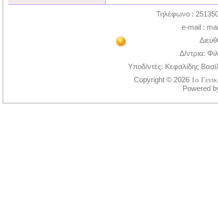
Τηλέφωνο : 251350
e-mail : ma
Διεύθ
Δ/ντρια: Φι
Υποδ/ντές: Κεφαλίδης Βασί
Copyright © 2026
1ο Γενι
Powered 