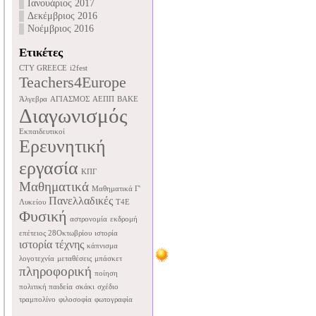
Ιανουάριος 2017
Δεκέμβριος 2016
Νοέμβριος 2016
Ετικέτες
CTY GREECE
i2fest
Teachers4Europe
Άλγεβρα
ΑΓΙΑΣΜΟΣ
ΑΕΠΠ
ΒΑΚΕ
Διαγωνισμός
Εκπαιδευτικοί
Ερευνητική
εργασία
ΚΠΓ
Μαθηματικά
Μαθηματικά Γ'
Πανελλαδικές
Λυκείου
Τ4Ε
Φυσική
αστρονομία
εκδρομή
επέτειος 28Οκτωβρίου
ιστορία
ιστορία τέχνης
κάπνισμα
λογοτεχνία
μεταθέσεις
μπάσκετ
πληροφορική
ποίηση
πολιτική παιδεία
σκάκι
σχέδιο
τραμπολίνο
φιλοσοφία
φωτογραφία