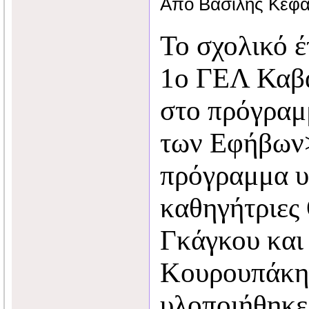
Από Βασίλης Κεφα
Το σχολικό έ
1ο ΓΕΛ Καβά
στο πρόγρα
των Εφήβων
πρόγραμμα υ
καθηγήτριες
Γκάγκου και
Κουρουπάκη
υλοποιήθηκε