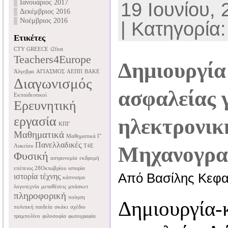
Ιανουάριος 2017
19 Ιουνίου, 
Δεκέμβριος 2016
Νοέμβριος 2016
| Κατηγορία:
Ετικέτες
CTY GREECE
i2fest
Teachers4Europe
Δημιουργία
Άλγεβρα
ΑΓΙΑΣΜΟΣ
ΑΕΠΠ
ΒΑΚΕ
Διαγωνισμός
ασφαλείας 
Εκπαιδευτικοί
Ερευνητική
εργασία
ηλεκτρονικ
ΚΠΓ
Μαθηματικά
Μαθηματικά Γ'
Πανελλαδικές
Μηχανογραφ
Λυκείου
Τ4Ε
Φυσική
αστρονομία
εκδρομή
επέτειος 28Οκτωβρίου
ιστορία
Από Βασίλης Κεφα
ιστορία τέχνης
κάπνισμα
λογοτεχνία
μεταθέσεις
μπάσκετ
πληροφορική
ποίηση
Δημιουργία-
πολιτική παιδεία
σκάκι
σχέδιο
τραμπολίνο
φιλοσοφία
φωτογραφία