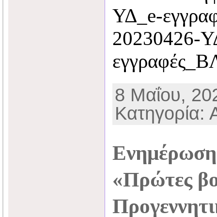
ΥΔ_e-εγγρα
20230426-Υ
εγγραφές_Β
8 Μαΐου, 202
Κατηγορία: 
Ενημέρωση 
«Πρώτες βο
Προγεννητι