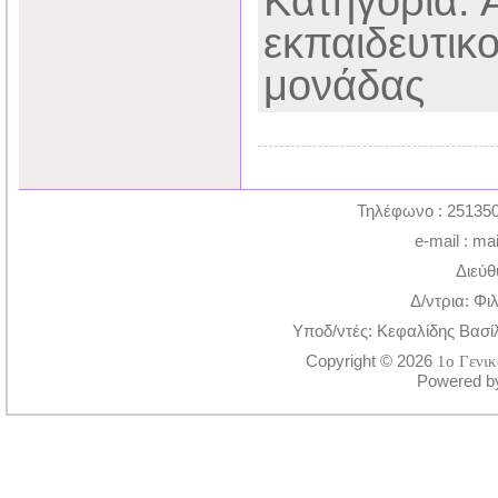
Κατηγορία: 
εκπαιδευτικ
μονάδας
Τηλέφωνο : 251350
e-mail : ma
Διεύθ
Δ/ντρια: Φι
Υποδ/ντές: Κεφαλίδης Βασί
Copyright © 2026
1ο Γενι
Powered 